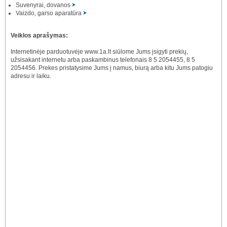
Suvenyrai, dovanos
Vaizdo, garso aparatūra
Veiklos aprašymas:
Internetinėje parduotuvėje www.1a.lt siūlome Jums įsigyti prekių,
užsisakant internetu arba paskambinus telefonais 8 5 2054455, 8 5
2054456. Prekes pristatysime Jums į namus, biurą arba kitu Jums patogiu
adresu ir laiku.