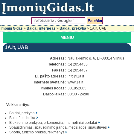
Įmonių Gidas
>
Baldai, interjeras
>
Baldai, prekyba
> 1A.lt, UAB
MENIU
1A.lt, UAB
Adresas:
Naujakiemio g. 6, LT-08314 Vilnius
Telefonas:
(5) 2054455
Faksas:
(5) 2054457
El. pašto adresas:
info
@1a.lt
Interneto svetainė:
www.1a.lt
Įmonės kodas:
301852685
Darbo laikas:
00:00 - 24:00
Veiklos sritys:
Baldai, prekyba
Buitinė technika
Elektroninė prekyba, e-komercija, internetiniai portalai
Spausdinimas, spausdinimo įranga, medžiagos, spaustuvės
Sporto, turizmo prekės, reikmenys