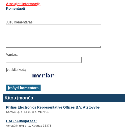
Atnaujinti informaciją
Komentuoti
Jūsų komentaras:
Vardas:
Įveskite kodą
Kitos įmonės
Philips Electronics Representative Offices B.V. Atstovybė
Kareivių g. 6, LT-09117, VILNIUS
UAB “Autogarsas”
Armatūrininkų g. 1, Kaunas 52373