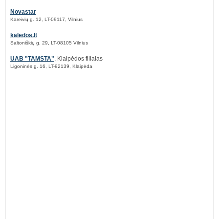
Novastar
Kareivių g. 12, LT-09117, Vilnius
kaledos.lt
Saltoniškių g. 29, LT-08105 Vilnius
UAB "TAMSTA"
, Klaipėdos filialas
Ligoninės g. 16, LT-92139, Klaipėda