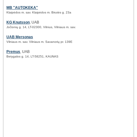
MB "AUTOKEKA"
Klaipėdos m. sav. Klaipėdos m. Birutės g. 23a
KG Knutsson
, UAB
Jočionių g. 14, LT-02300, Vilnius, Vilniaus m. sav.
UAB Mersonas
Vilniaus m. sav. Vilniaus m. Savanorių pr. 139E
Premus
, UAB
Betygalos g. 14, LT-58251, KAUNAS