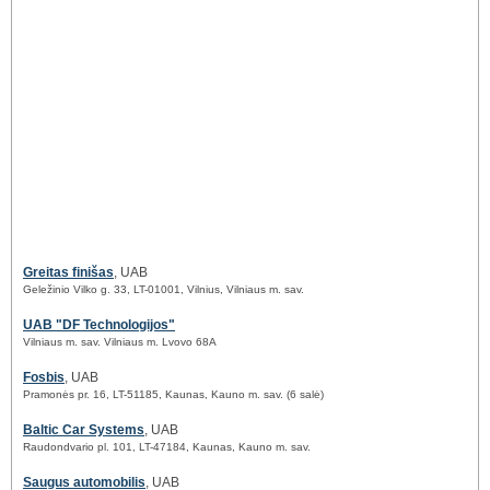
Greitas finišas
, UAB
Geležinio Vilko g. 33, LT-01001, Vilnius, Vilniaus m. sav.
UAB "DF Technologijos"
Vilniaus m. sav. Vilniaus m. Lvovo 68A
Fosbis
, UAB
Pramonės pr. 16, LT-51185, Kaunas, Kauno m. sav. (6 salė)
Baltic Car Systems
, UAB
Raudondvario pl. 101, LT-47184, Kaunas, Kauno m. sav.
Saugus automobilis
, UAB