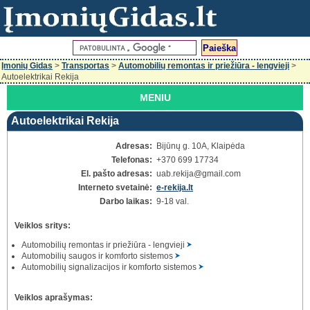
Įmonių Gidas
>
Transportas
>
Automobilių remontas ir priežiūra - lengvieji
>
Autoelektrikai Rekija
MENIU
Autoelektrikai Rekija
Adresas:
Bijūnų g. 10A, Klaipėda
Telefonas:
+370 699 17734
El. pašto adresas:
uab.rekija
@gmail.com
Interneto svetainė:
e-rekija.lt
Darbo laikas:
9-18 val.
Veiklos sritys:
Automobilių remontas ir priežiūra - lengvieji
Automobilių saugos ir komforto sistemos
Automobilių signalizacijos ir komforto sistemos
Veiklos aprašymas: