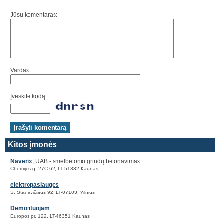
Jūsų komentaras:
Vardas:
Įveskite kodą
Kitos įmonės
Naverix
, UAB - smėlbetonio grindų betonavimas
Chemijos g. 27C-62, LT-51332 Kaunas
elektropaslaugos
S. Stanevičiaus 92, LT-07103, Vilnius
Demontuojam
Europos pr. 122, LT-46351 Kaunas