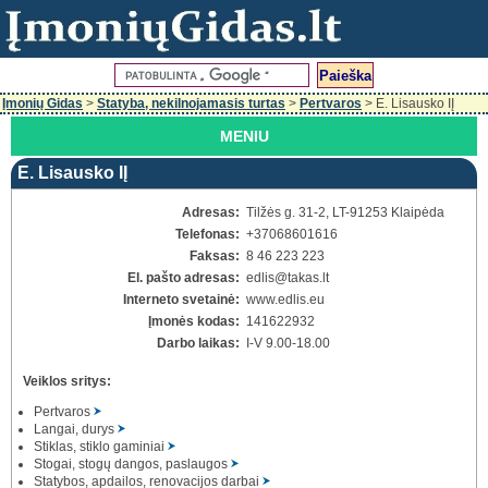
Įmonių Gidas
>
Statyba, nekilnojamasis turtas
>
Pertvaros
> E. Lisausko IĮ
MENIU
E. Lisausko IĮ
Adresas:
Tilžės g. 31-2, LT-91253 Klaipėda
Telefonas:
+37068601616
Faksas:
8 46 223 223
El. pašto adresas:
edlis
@takas.lt
Interneto svetainė:
www.edlis.eu
Įmonės kodas:
141622932
Darbo laikas:
I-V 9.00-18.00
Veiklos sritys:
Pertvaros
Langai, durys
Stiklas, stiklo gaminiai
Stogai, stogų dangos, paslaugos
Statybos, apdailos, renovacijos darbai