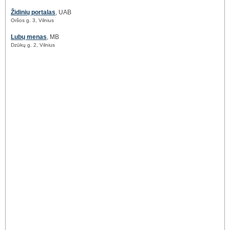
Židinių portalas
, UAB
Oršos g. 3, Vilnius
Lubų menas
, MB
Dzūkų g. 2, Vilnius