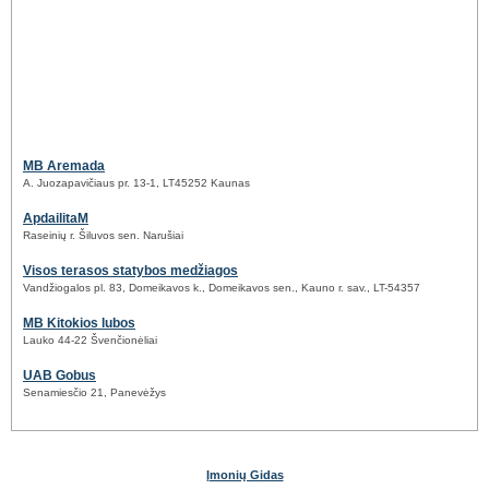
MB Aremada
A. Juozapavičiaus pr. 13-1, LT45252 Kaunas
ApdailitaM
Raseinių r. Šiluvos sen. Narušiai
Visos terasos statybos medžiagos
Vandžiogalos pl. 83, Domeikavos k., Domeikavos sen., Kauno r. sav., LT-54357
MB Kitokios lubos
Lauko 44-22 Švenčionėliai
UAB Gobus
Senamiesčio 21, Panevėžys
Įmonių Gidas