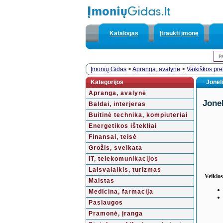
Katalogas
Įtraukti įmonę
Įmonių Gidas
>
Apranga, avalynė
>
Vaikiškos pr
Kategorijos
Jonel
Apranga, avalynė
Jonel
Baldai, interjeras
Buitinė technika, kompiuteriai
Energetikos ištekliai
Finansai, teisė
Grožis, sveikata
IT, telekomunikacijos
Laisvalaikis, turizmas
Veiklos
Maistas
Medicina, farmacija
Paslaugos
Pramonė, įranga