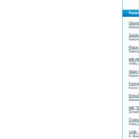
Panaš
Glam
Elektr
Zaisliu
Gariūn
Place
Šaltini
MB At
Viršilų 
Stalo 
Klaipėd
Funny
Kauno 
Eimuč
Darbin
MB "S
Žemaič
Čioki
Fizikų 
UAB „
A. Bar