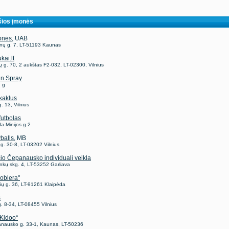
ios įmonės
onės
, UAB
ėnų g. 7, LT-51193 Kaunas
kai.lt
ų g. 70, 2 aukštas F2-032, LT-02300, Vilnius
 n Spray
ų g
kaklus
g. 13, Vilnius
futbolas
a Minijos g.2
balls
, MB
g. 30-8, LT-03202 Vilnius
io Čepanausko individuali veikla
inkų skg. 4, LT-53252 Garliava
oblera"
ių g. 36, LT-91261 Klaipėda
s
g. 8-34, LT-08455 Vilnius
Kidoo“
anausko g. 33-1, Kaunas, LT-50236