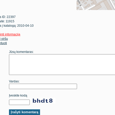
s ID: 22397
itė: 11915
ta į katalogą: 2010-04-10
inti informaciją
 į viršų
tuoti
Jūsų komentaras:
Vardas:
Įveskite kodą