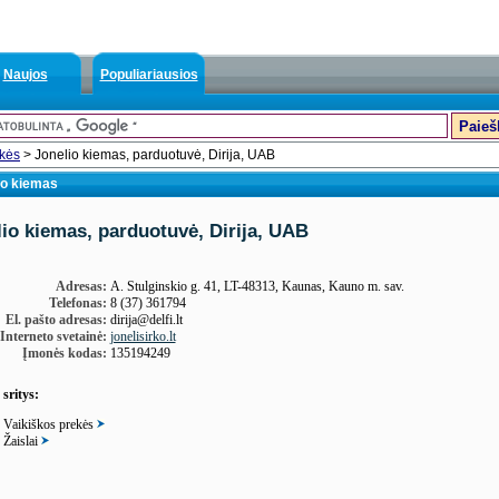
Naujos
Populiariausios
ekės
> Jonelio kiemas, parduotuvė, Dirija, UAB
io kiemas
io kiemas, parduotuvė, Dirija, UAB
Adresas:
A. Stulginskio g. 41, LT-48313, Kaunas, Kauno m. sav.
Telefonas:
8 (37) 361794
El. pašto adresas:
dirija@delfi.lt
Interneto svetainė:
jonelisirko.lt
Įmonės kodas:
135194249
 sritys:
Vaikiškos prekės
Žaislai