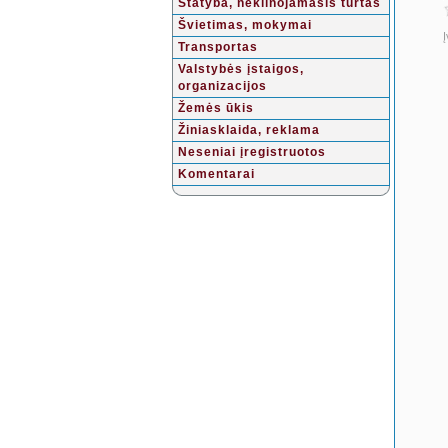
Statyba, nekilnojamasis turtas
Švietimas, mokymai
Į
Transportas
Valstybės įstaigos,
organizacijos
Žemės ūkis
Žiniasklaida, reklama
Neseniai įregistruotos
Komentarai