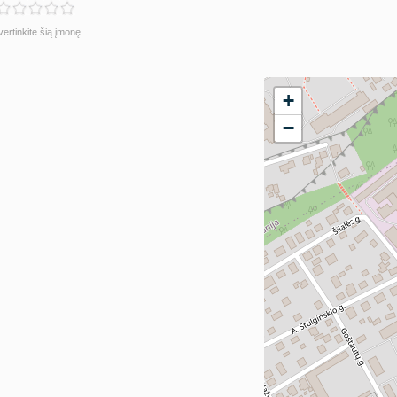
vertinkite šią įmonę
+
−