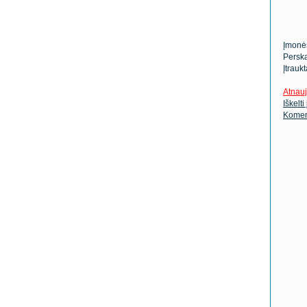
Įmonė
Perska
Įtrauk
Atnauj
Iškelti
Komen