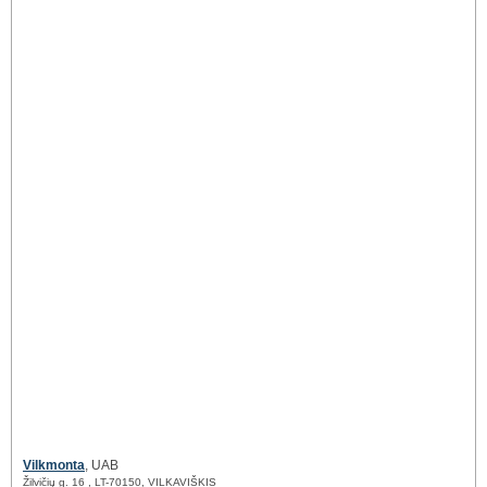
Vilkmonta
, UAB
Žilvičių g. 16 , LT-70150, VILKAVIŠKIS