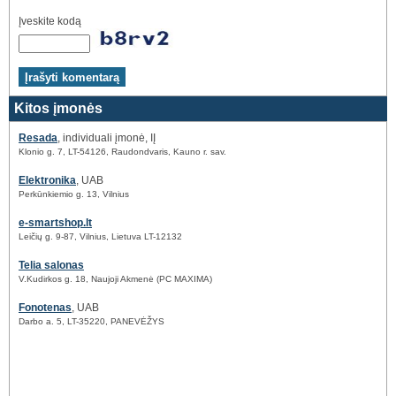
Įveskite kodą
Kitos įmonės
Resada
, individuali įmonė, IĮ
Klonio g. 7, LT-54126, Raudondvaris, Kauno r. sav.
Elektronika
, UAB
Perkūnkiemio g. 13, Vilnius
e-smartshop.lt
Leičių g. 9-87, Vilnius, Lietuva LT-12132
Telia salonas
V.Kudirkos g. 18, Naujoji Akmenė (PC MAXIMA)
Fonotenas
, UAB
Darbo a. 5, LT-35220, PANEVĖŽYS