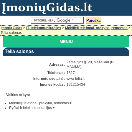
Įmonių Gidas
>
IT, telekomunikacijos
>
Mobilieji telefonai, prekyba, remontas
>
Telia salonas
MENIU
Telia salonas
Žemaitijos g. 20, Mažeikiai (PC
Adresas:
MAXIMA)
Telefonas:
1817
Interneto svetainė:
www.telia.lt
Įmonės kodas:
121215434
Veiklos sritys:
Mobilieji telefonai, prekyba, remontas
Ryšiai ir telekomunikacijos