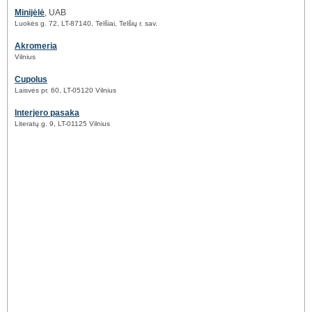
Minijėlė
, UAB
Luokės g. 72, LT-87140, Telšiai, Telšių r. sav.
Akromeria
Vilnius
Cupolus
Laisvės pr. 60, LT-05120 Vilnius
Interjero pasaka
Literatų g. 9, LT-01125 Vilnius