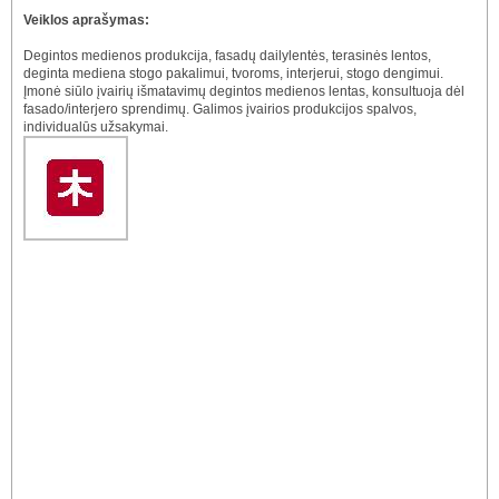
Veiklos aprašymas:
Degintos medienos produkcija, fasadų dailylentės, terasinės lentos,
deginta mediena stogo pakalimui, tvoroms, interjerui, stogo dengimui.
Įmonė siūlo įvairių išmatavimų degintos medienos lentas, konsultuoja dėl
fasado/interjero sprendimų. Galimos įvairios produkcijos spalvos,
individualūs užsakymai.