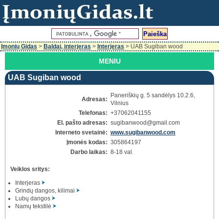
Įmonių Gidas
>
Baldai, interjeras
>
Interjeras
> UAB Sugiban wood
MENIU
UAB Sugiban wood
Paneriškių g. 5 sandėlys 10.2.6,
Adresas:
Vilnius
Telefonas:
+37062041155
El. pašto adresas:
sugibanwood
@gmail.com
Interneto svetainė:
www.sugibanwood.com
Įmonės kodas:
305864197
Darbo laikas:
8-18 val.
Veiklos sritys:
Interjeras
Grindų dangos, kilimai
Lubų dangos
Namų tekstilė