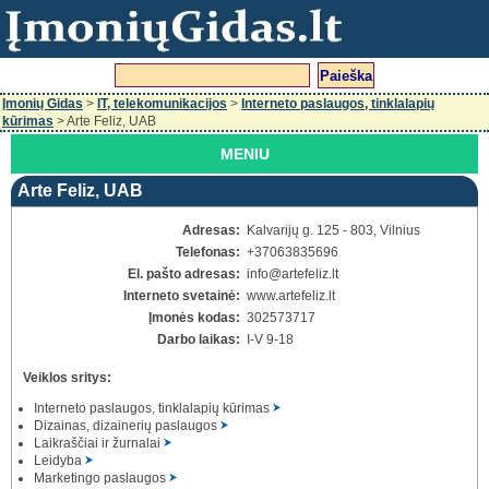
Įmonių Gidas
>
IT, telekomunikacijos
>
Interneto paslaugos, tinklalapių
kūrimas
> Arte Feliz, UAB
MENIU
Arte Feliz, UAB
Adresas:
Kalvarijų g. 125 - 803, Vilnius
Telefonas:
+37063835696
El. pašto adresas:
info
@artefeliz.lt
Interneto svetainė:
www.artefeliz.lt
Įmonės kodas:
302573717
Darbo laikas:
I-V 9-18
Veiklos sritys:
Interneto paslaugos, tinklalapių kūrimas
Dizainas, dizainerių paslaugos
Laikraščiai ir žurnalai
Leidyba
Marketingo paslaugos