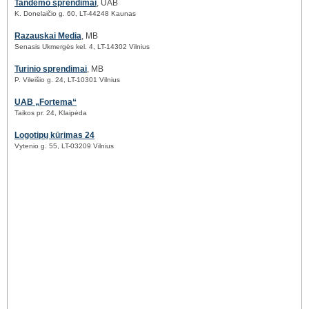
Tandemo sprendimai
, UAB
K. Donelaičio g. 60, LT-44248 Kaunas
Razauskai Media
, MB
Senasis Ukmergės kel. 4, LT-14302 Vilnius
Turinio sprendimai
, MB
P. Vileišio g. 24, LT-10301 Vilnius
UAB „Fortema“
Taikos pr. 24, Klaipėda
Logotipų kūrimas 24
Vytenio g. 55, LT-03209 Vilnius