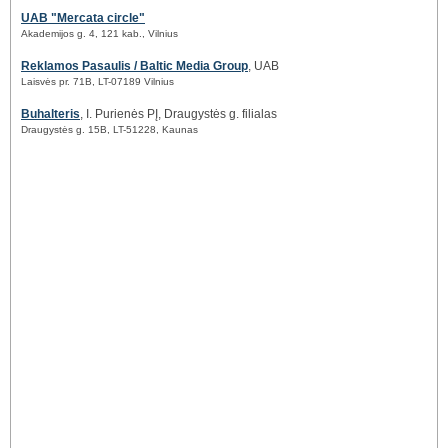
UAB "Mercata circle"
Akademijos g. 4, 121 kab., Vilnius
Reklamos Pasaulis / Baltic Media Group
, UAB
Laisvės pr. 71B, LT-07189 Vilnius
Buhalteris
, I. Purienės PĮ, Draugystės g. filialas
Draugystės g. 15B, LT-51228, Kaunas