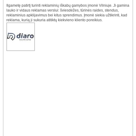
Ilgametę patirtį turinti reklaminių iškabų gamybos įmonė Vilniuje. Ji gamina
lauko ir vidaus reklamas verslui: šviesdėžes, tūrinės raides, stendus,
reklaminius apklijavimus bei kitus sprendimus. Įmonė siekia užtikrinti, kad
reklama, kurią ji sukuria atitiktų kiekvieno kliento poreikius.