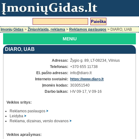
Įmonių Gidas
>
Žiniasklaida, reklama
>
Reklamos paslaugos
> DIARO, UAB
MENIU
DIARO, UAB
Adresas:
Žygio g. 89, LT-08234, Vilnius
Telefonas:
+370 655 11738
El. pašto adresas:
info
@diaro.lt
Interneto svetainė:
https://www.diaro.lt
Įmonės kodas:
303051540
Darbo laikas:
I-IV 09-17, V 09-16
Veiklos sritys:
Reklamos paslaugos
Leidyba
Reklama, dizainas, verslo dovanos
Veiklos aprašymas: