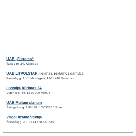
UAB „Fortema“
Taikos pr. 24, Klaipėda
UAB LITPOLSTAR
, liejimas, reklamos gamyba
Kiemelių g. 16C, Maišiagala, LT-14240 Vilniaus r.
Logotipų kūrimas 24
Vytenio g. 55, LT-03209 Vilnius
UAB Multum planum
Švitrigailos g. 11K-109, LT-03228 Vilnius
Virgo Dizaino Studija
Žemaičių g. 31, LT-44170 Kaunas