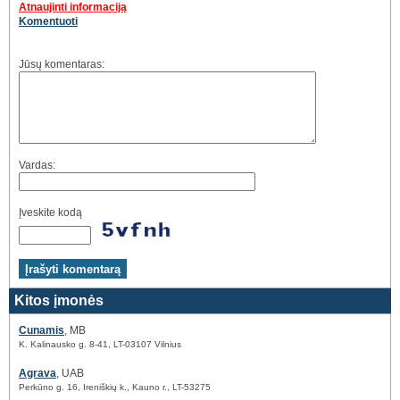
Atnaujinti informaciją
Komentuoti
Jūsų komentaras:
Vardas:
Įveskite kodą
Kitos įmonės
Cunamis
, MB
K. Kalinausko g. 8-41, LT-03107 Vilnius
Agrava
, UAB
Perkūno g. 16, Ireniškių k., Kauno r., LT-53275