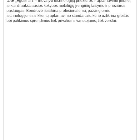
UAB „Egosmart“ – inovatyvi technologijų priežiūros ir aptarnavimo įmonė,
teikianti aukščiausios kokybės mobiliųjų įrenginių taisymo ir priežiūros
paslaugas. Bendrovė išsiskiria profesionalumu, pažangiomis
technologijomis ir klientų aptarnavimo standartais, kurie užtikrina greitus
bei patikimus sprendimus tiek privatiems vartotojams, tiek verslui.