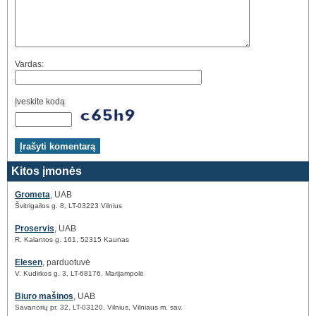
Vardas:
Įveskite kodą
Kitos įmonės
Grometa
, UAB
Švitrigailos g. 8, LT-03223 Vilnius
Proservis
, UAB
R. Kalantos g. 161, 52315 Kaunas
Elesen
, parduotuvė
V. Kudirkos g. 3, LT-68176, Marijampolė
Biuro mašinos
, UAB
Savanorių pr. 32, LT-03120, Vilnius, Vilniaus m. sav.