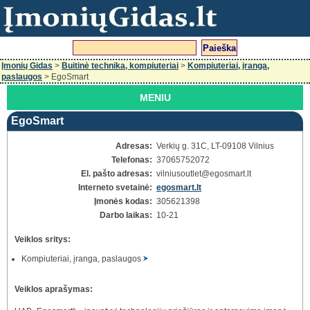
Įmonių Gidas
>
Buitinė technika, kompiuteriai
>
Kompiuteriai, įranga,
paslaugos
> EgoSmart
MENIU
EgoSmart
Adresas:
Verkių g. 31C, LT-09108 Vilnius
Telefonas:
37065752072
El. pašto adresas:
vilniusoutlet
@egosmart.lt
Interneto svetainė:
egosmart.lt
Įmonės kodas:
305621398
Darbo laikas:
10-21
Veiklos sritys:
Kompiuteriai, įranga, paslaugos
Veiklos aprašymas: