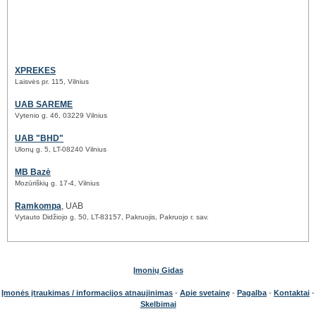
XPREKES
Laisvės pr. 115, Vilnius
UAB SAREME
Vytenio g. 46, 03229 Vilnius
UAB "BHD"
Ulonų g. 5, LT-08240 Vilnius
MB Bazė
Mozūriškių g. 17-4, Vilnius
Ramkompa
, UAB
Vytauto Didžiojo g. 50, LT-83157, Pakruojis, Pakruojo r. sav.
Įmonių Gidas
Įmonės įtraukimas / informacijos atnaujinimas
-
Apie svetainę
-
Pagalba
-
Kontaktai
-
Skelbimai