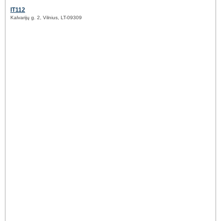
IT112
Kalvarijų g. 2, Vilnius, LT-09309