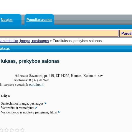
Naujos
Populiariausios
antechnika, įranga, paslaugos
> Euroliuksas, prekybos salonas
iuksas
liuksas, prekybos salonas
Adresas:
Savanorių pr. 419, LT-44255, Kaunas, Kauno m. sav.
Telefonas:
8 (37) 707676
Interneto svetainė:
euroliux.lt
 sritys:
Santechnika, įranga, paslaugos
Vamzdžiai ir vamzdynai
Vandentiekio ir nuotekų įrenginiai, filtrai