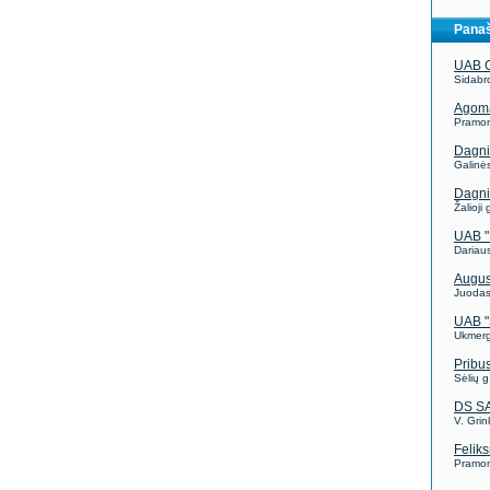
Panaš
UAB 
Sidabro
Agom
Pramon
Dagni
Galinės
Dagni
Žalioji
UAB "
Dariaus
August
Juodasi
UAB "
Ukmerg
Pribu
Sėlių g
DS S
V. Grin
Felik
Pramon