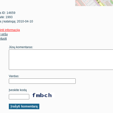
s ID: 14659
itė: 1993
ta į katalogą: 2010-04-10
inti informaciją
 į viršų
tuoti
Jūsų komentaras:
Vardas:
Įveskite kodą