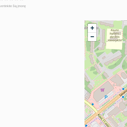
vertinkite šią įmonę
+
−