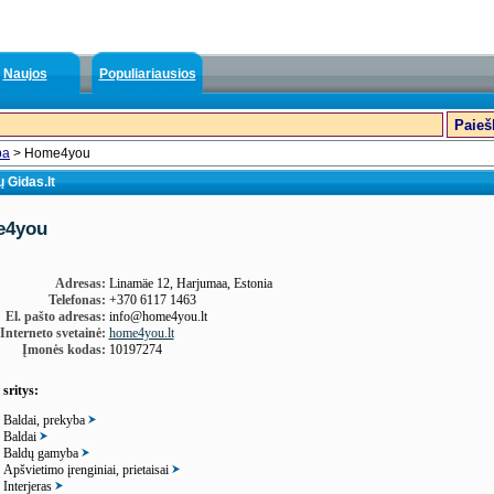
Naujos
Populiariausios
ba
> Home4you
 Gidas.lt
e4you
Adresas:
Linamäe 12, Harjumaa, Estonia
Telefonas:
+370 6117 1463
El. pašto adresas:
info@home4you.lt
Interneto svetainė:
home4you.lt
Įmonės kodas:
10197274
 sritys:
Baldai, prekyba
Baldai
Baldų gamyba
Apšvietimo įrenginiai, prietaisai
Interjeras