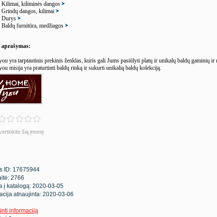
Kilimai, kiliminės dangos
Grindų dangos, kilimai
Durys
Baldų furnitūra, medžiagos
s aprašymas:
u yra tarptautinis prekinis ženklas, kuris gali Jums pasiūlyti platų ir unikalų baldų gaminių i
 misija yra praturtinti baldų rinką ir sukurti unikalią baldų kolekciją.
vertinkite šią įmonę
s ID: 17675944
itė: 2766
ta į katalogą: 2020-03-05
acija atnaujinta: 2020-03-06
inti informaciją