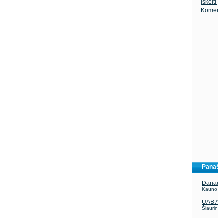
Iškelti
Komen
Panaš
Daria
Kauno r
UAB A
Šiaurin