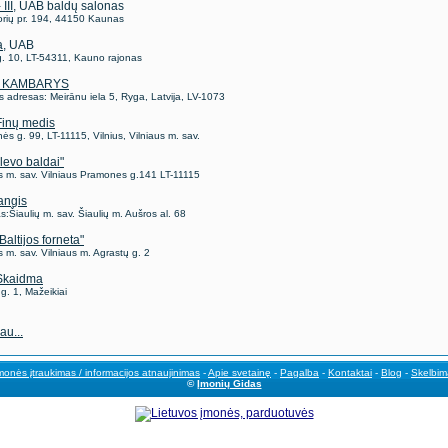
III
, UAB baldų salonas
rių pr. 194, 44150 Kaunas
a
, UAB
 g. 10, LT-54311, Kauno rajonas
 KAMBARYS
is adresas: Meirānu iela 5, Ryga, Latvija, LV-1073
inų medis
s g. 99, LT-11115, Vilnius, Vilniaus m. sav.
levo baldai"
us m. sav. Vilniaus Pramones g.141 LT-11115
angis
:Šiaulių m. sav. Šiaulių m. Aušros al. 68
altijos forneta"
s m. sav. Vilniaus m. Agrastų g. 2
Skaidma
 g. 1, Mažeikiai
au...
monės įtraukimas / informacijos atnaujinimas
-
Apie svetainę
-
Pagalba
-
Kontaktai
-
Blog
-
Skelbim
©
Įmonių Gidas