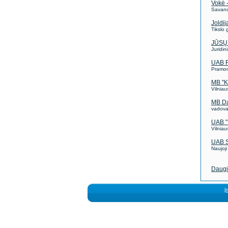
Vokė - 
Savano
Joldij
Tikslo
JŪSŲ
Juridin
UAB F
Pramonė
MB "K
Vilnia
MB D
vadovas
UAB "B
Vilniau
UAB 
Naujoji
Daugi
Į