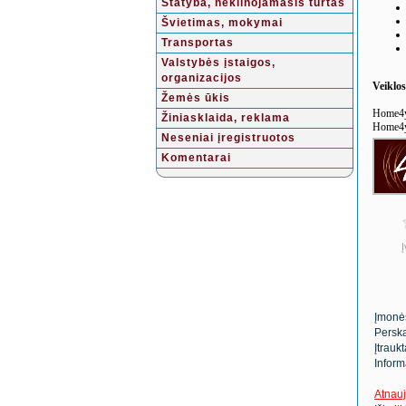
Statyba, nekilnojamasis turtas
Švietimas, mokymai
Transportas
Valstybės įstaigos,
organizacijos
Veiklo
Žemės ūkis
Home4yo
Žiniasklaida, reklama
Home4you
Neseniai įregistruotos
Komentarai
Į
Įmonė
Perska
Įtrauk
Inform
Atnauj