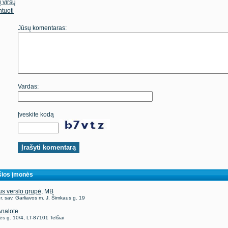
 į viršų
tuoti
Jūsų komentaras:
Vardas:
Įveskite kodą
ios įmonės
us verslo grupė
, MB
. sav. Garliavos m. J. Šimkaus g. 19
nalote
ės g. 10/4, LT-87101 Telšiai