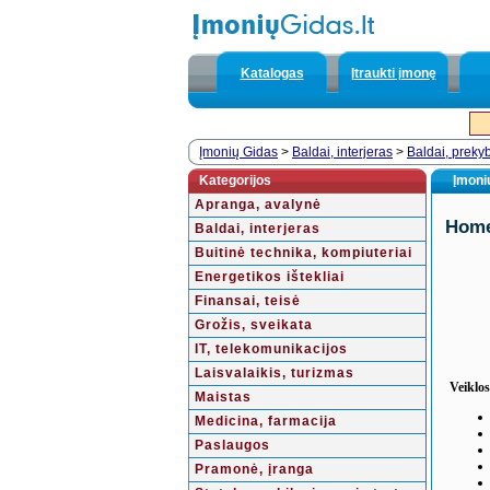
Katalogas
Įtraukti įmonę
Įmonių Gidas
>
Baldai, interjeras
>
Baldai, preky
Kategorijos
Įmonių
Apranga, avalynė
Hom
Baldai, interjeras
Buitinė technika, kompiuteriai
Energetikos ištekliai
Finansai, teisė
Grožis, sveikata
IT, telekomunikacijos
Laisvalaikis, turizmas
Veiklos
Maistas
Medicina, farmacija
Paslaugos
Pramonė, įranga