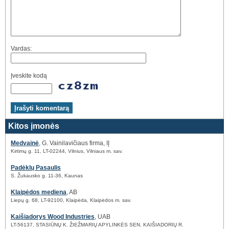
Vardas:
Įveskite kodą
Kitos įmonės
Medvainė
, G. Vainilavičiaus firma, IĮ
Kirtimų g. 11, LT-02244, Vilnius, Vilniaus m. sav.
Padėklų Pasaulis
S. Žukausko g. 11-36, Kaunas
Klaipėdos mediena
, AB
Liepų g. 68, LT-92100, Klaipėda, Klaipėdos m. sav.
Kaišiadorys Wood Industries
, UAB
LT-56137, STASIŪNŲ K. ŽIEŽMARIŲ APYLINKĖS SEN. KAIŠIADORIŲ R.