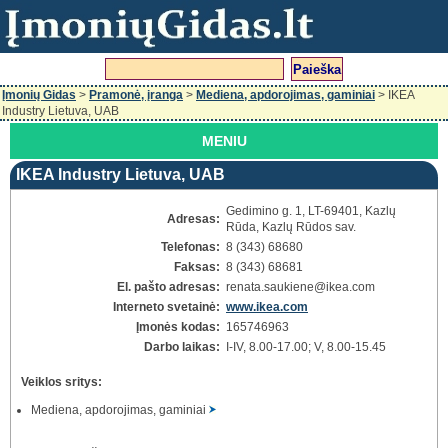
Įmonių Gidas
>
Pramonė, įranga
>
Mediena, apdorojimas, gaminiai
> IKEA
Industry Lietuva, UAB
MENIU
IKEA Industry Lietuva, UAB
Gedimino g. 1, LT-69401, Kazlų
Adresas:
Rūda, Kazlų Rūdos sav.
Telefonas:
8 (343) 68680
Faksas:
8 (343) 68681
El. pašto adresas:
renata.saukiene
@ikea.com
Interneto svetainė:
www.ikea.com
Įmonės kodas:
165746963
Darbo laikas:
I-IV, 8.00-17.00; V, 8.00-15.45
Veiklos sritys:
Mediena, apdorojimas, gaminiai