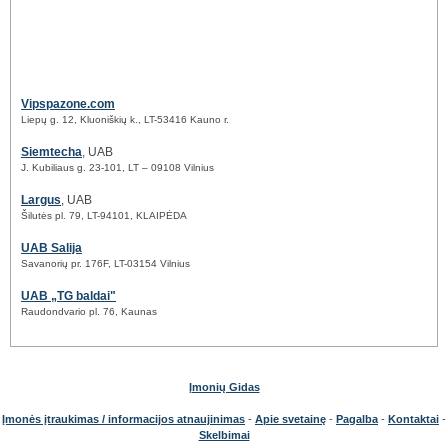
Vipspazone.com
Liepų g. 12, Kluoniškių k., LT-53416 Kauno r.
Siemtecha
, UAB
J. Kubiliaus g. 23-101, LT – 09108 Vilnius
Largus
, UAB
Šilutės pl. 79, LT-94101, KLAIPĖDA
UAB Salija
Savanorių pr. 176F, LT-03154 Vilnius
UAB „TG baldai"
Raudondvario pl. 76, Kaunas
Įmonių Gidas
Įmonės įtraukimas / informacijos atnaujinimas
-
Apie svetainę
-
Pagalba
-
Kontaktai
-
Skelbimai