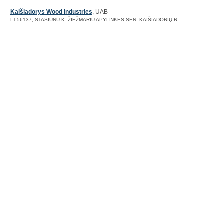
Kaišiadorys Wood Industries
, UAB
LT-56137, STASIŪNŲ K. ŽIEŽMARIŲ APYLINKĖS SEN. KAIŠIADORIŲ R.