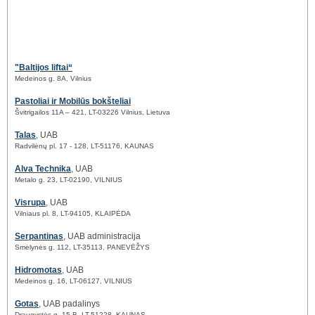
"Baltijos liftai“
Medeinos g. 8A, Vilnius
Pastoliai ir Mobilūs bokšteliai
Švitrigailos 11A – 421, LT-03226 Vilnius, Lietuva
Talas
, UAB
Radvilėnų pl. 17 - 128, LT-51176, KAUNAS
Alva Technika
, UAB
Metalo g. 23, LT-02190, VILNIUS
Visrupa
, UAB
Vilniaus pl. 8, LT-94105, KLAIPĖDA
Serpantinas
, UAB administracija
Smėlynės g. 112, LT-35113, PANEVĖŽYS
Hidromotas
, UAB
Medeinos g. 16, LT-06127, VILNIUS
Gotas
, UAB padalinys
Draugystės g. 15 B, LT-51228, KAUNAS