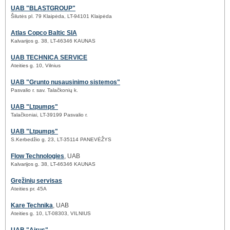
UAB "BLASTGROUP"
Šilutės pl. 79 Klaipėda, LT-94101 Klaipėda
Atlas Copco Baltic SIA
Kalvarijos g. 38, LT-46346 KAUNAS
UAB TECHNICA SERVICE
Ateities g. 10, Vilnius
UAB "Grunto nusausinimo sistemos"
Pasvalio r. sav. Talačkonių k.
UAB "Ltpumps"
Talačkoniai, LT-39199 Pasvalio r.
UAB "Ltpumps"
S.Kerbedžio g. 23, LT-35114 PANEVĖŽYS
Flow Technologies
, UAB
Kalvarijos g. 38, LT-46346 KAUNAS
Gręžinių servisas
Ateities pr. 45A
Kare Technika
, UAB
Ateities g. 10, LT-08303, VILNIUS