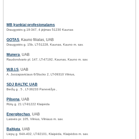
MB Įrankiai profesionalams
Draugystės g.19-347, 4 įėjimas 51230 Kaunas
GOTAS
, Kauno filialas, UAB
Draugystės g. 15b, LT-51228, Kaunas, Kauno m. sav.
Munera
, UAB
Raudondvario pl. 147, LT-47192, Kaunas, Kauno m. sav.
W.B.I.S
, UAB
A. Juozapaviciaus 6/Slucko 2, LT-09310 Vilnius,
SDJ BALTIC UAB
Beržų g . 5 , LT-36233 Panevėžys ,
Pilsena
, UAB
Rūtų g. 21 LT-91222 Klaipėda
Energitechas
, UAB
Laisvės pr. 105, Vilnius, Vilniaus m. sav.
Baltjuta
, UAB
Liepų g. 64A-402, LT-92101, Klaipėda, Klaipėdos m. sav.