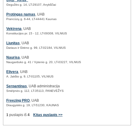
UAB "Airus"
Gegužės g. 14, LT-29107, Anykščiai
Protingas namas
, UAB
Prancūzų g. 6-44, LT-44441 Kaunas
Vektrena
, UAB
Konstitucijos pr. 15 - 12, LT-09308, VILNIUS
Liunitas
, UAB
Dariaus ir Girėno g. 99, LT-02184, VILNIUS
Naurisa
, UAB
Naugarduko g. 41 / Vytenio g. 20, LT-03227, VILNIUS
Elivera
, UAB
A. Jakšto g. 9, LT-01105, VILNIUS
Serpantinas
, UAB administracija
Smėlynės g. 112, LT-35113, PANEVĖŽYS
Freezing PRO
, UAB
Draugystės g. 19, LT-51230, KAUNAS
1
puslapis iš
4
Kitas puslapis >>