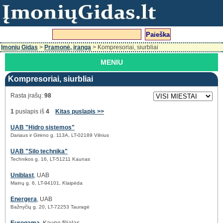
Įmonių Gidas
>
Pramonė, įranga
> Kompresoriai, siurbliai
MENIU
Kompresoriai, siurbliai
Rasta įrašų:
98
1
puslapis iš
4
Kitas puslapis >>
UAB "Hidro sistemos"
Dariaus ir Girėno g. 113A, LT-02189 Vilnius
UAB "Silo technika"
Technikos g. 16, LT-51211 Kaunas
Uniblast
, UAB
Mainų g. 6, LT-94101, Klaipėda
Energera
, UAB
Bažnyčių g. 20, LT-72253 Tauragė