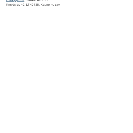
Eurogama
, Kauno filialas
Krėvės pr. 49, LT-49438, Kauno m. sav.