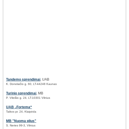
Tandemo sprendimai
, UAB
K. Donelaičio g. 60, LT-44248 Kaunas
Turinio sprendimai
, MB
P. Vileišio g. 24, LT-10301 Vilnius
UAB „Fortema“
Taikos pr. 24, Klaipėda
MB "Nuoma plius"
S. Neries 99-3, Vilnius