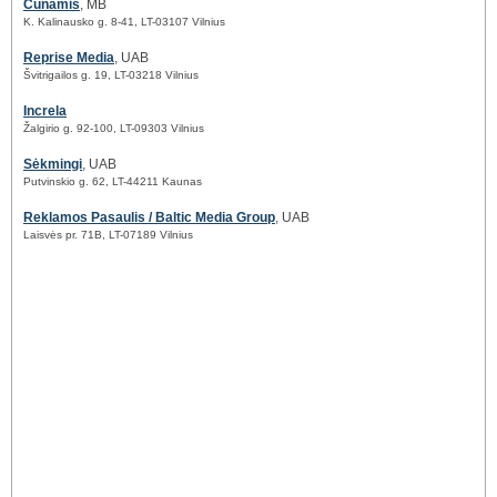
Cunamis
, MB
K. Kalinausko g. 8-41, LT-03107 Vilnius
Reprise Media
, UAB
Švitrigailos g. 19, LT-03218 Vilnius
Increla
Žalgirio g. 92-100, LT-09303 Vilnius
Sėkmingi
, UAB
Putvinskio g. 62, LT-44211 Kaunas
Reklamos Pasaulis / Baltic Media Group
, UAB
Laisvės pr. 71B, LT-07189 Vilnius