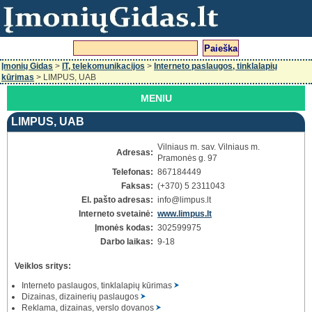
Įmonių Gidas
>
IT, telekomunikacijos
>
Interneto paslaugos, tinklalapių
kūrimas
> LIMPUS, UAB
MENIU
LIMPUS, UAB
Vilniaus m. sav. Vilniaus m.
Adresas:
Pramonės g. 97
Telefonas:
867184449
Faksas:
(+370) 5 2311043
El. pašto adresas:
info
@limpus.lt
Interneto svetainė:
www.limpus.lt
Įmonės kodas:
302599975
Darbo laikas:
9-18
Veiklos sritys:
Interneto paslaugos, tinklalapių kūrimas
Dizainas, dizainerių paslaugos
Reklama, dizainas, verslo dovanos