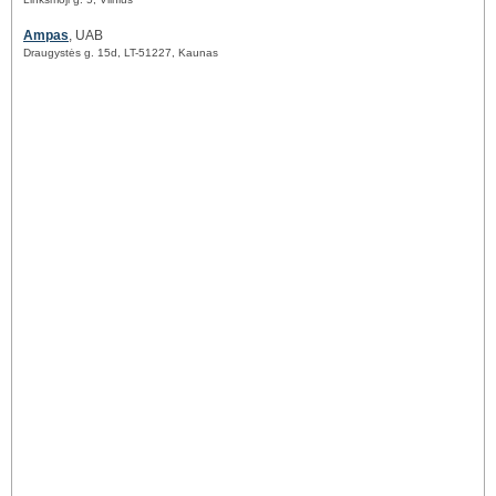
Ampas
, UAB
Draugystės g. 15d, LT-51227, Kaunas