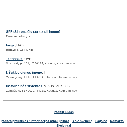
SPF (Simonaičių personali įmonė)
Geležinio vilko g. 2b
Inega
, UAB
Rietavo g. 16 Plungė
Technosta
, UAB
Savanorių pr. 151, LT-50174, Kaunas, Kauno m. sav.
I. Šuklevičienės įmonė
, IĮ
Vėtrungės g. 10-36, LT-48129, Kaunas, Kauno m. sav.
Instaliacinės sistemos
, V. Kubiliaus TŪB
Žemaičių g. 31 / 66, LT-44175, Kaunas, Kauno m. sav.
Įmonių Gidas
Įmonės įtraukimas / informacijos atnaujinimas
-
Apie svetainę
-
Pagalba
-
Kontaktai
-
Skelbimai