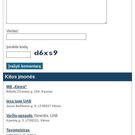
Vardas:
Įveskite kodą
Kitos įmonės
MB „Ekora“
Birželio 23-iosios g. 19A, Kaunas
tesa tape UAB
Juozo Balčikonio g. 9, LT-08247 Vilnius
Varžtų pasaulis
, Ginestra, UAB
Kareivių g. 5, LT-08221, Vilnius
Tavomeistras
Linksmoji g. 5, Vilnius