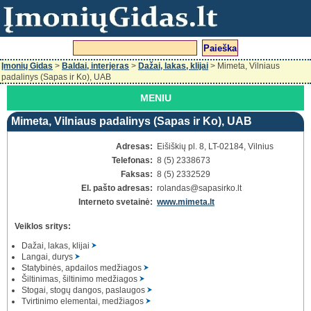
Įmonių Gidas
>
Baldai, interjeras
>
Dažai, lakas, klijai
> Mimeta, Vilniaus
padalinys (Sapas ir Ko), UAB
MENIU
Mimeta, Vilniaus padalinys (Sapas ir Ko), UAB
Adresas:
Eišiškių pl. 8, LT-02184, Vilnius
Telefonas:
8 (5) 2338673
Faksas:
8 (5) 2332529
El. pašto adresas:
rolandas
@sapasirko.lt
Interneto svetainė:
www.mimeta.lt
Veiklos sritys:
Dažai, lakas, klijai
Langai, durys
Statybinės, apdailos medžiagos
Šiltinimas, šiltinimo medžiagos
Stogai, stogų dangos, paslaugos
Tvirtinimo elementai, medžiagos