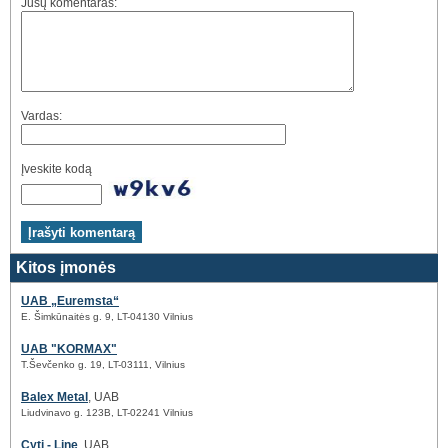
Jūsų komentaras:
Vardas:
Įveskite kodą
Kitos įmonės
UAB „Euremsta“
E. Šimkūnaitės g. 9, LT-04130 Vilnius
UAB "KORMAX"
T.Ševčenko g. 19, LT-03111, Vilnius
Balex Metal
, UAB
Liudvinavo g. 123B, LT-02241 Vilnius
Cyti - Line
, UAB