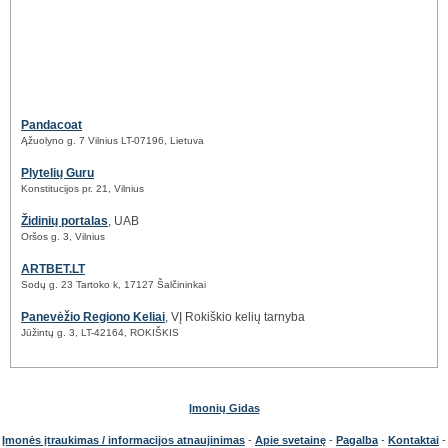
Pandacoat
Ąžuolyno g. 7 Vilnius LT-07196, Lietuva
Plytelių Guru
Konstitucijos pr. 21, Vilnius
Židinių portalas
, UAB
Oršos g. 3, Vilnius
ARTBET.LT
Sodų g. 23 Tartoko k, 17127 Šalčininkai
Panevėžio Regiono Keliai
, VĮ Rokiškio kelių tarnyba
Jūžintų g. 3, LT-42164, ROKIŠKIS
Įmonių Gidas
Įmonės įtraukimas / informacijos atnaujinimas
-
Apie svetainę
-
Pagalba
-
Kontaktai
-