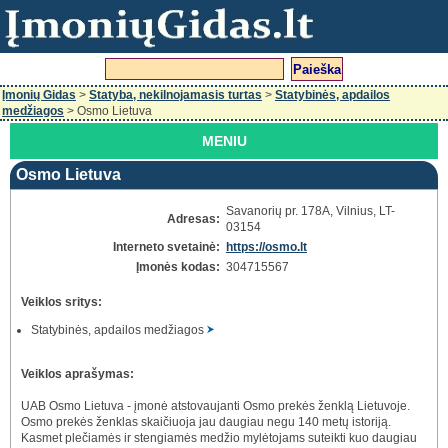
Įmonių Gidas
>
Statyba, nekilnojamasis turtas
>
Statybinės, apdailos
medžiagos
> Osmo Lietuva
MENIU
Osmo Lietuva
Savanorių pr. 178A, Vilnius, LT-
Adresas:
03154
Interneto svetainė:
https://osmo.lt
Įmonės kodas:
304715567
Veiklos sritys:
Statybinės, apdailos medžiagos
Veiklos aprašymas:
UAB Osmo Lietuva - įmonė atstovaujanti Osmo prekės ženklą Lietuvoje.
Osmo prekės ženklas skaičiuoja jau daugiau negu 140 metų istoriją.
Kasmet plečiamės ir stengiamės medžio mylėtojams suteikti kuo daugiau