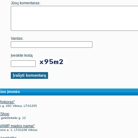
Jūsų komentaras:
Vardas:
Įveskite kodą
ios įmonės
Ankoras"
o g. 43C Vilnius, LT-01205
rShop
, geležinkelio g. 12
„VAMP mados namai“
ono a. 1, LT-01108 Vilnius
juvelyrika