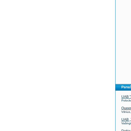
Panaš
UAB "
Polock
Quee
Vilnius
UAB 
Vašingt
Dotės 