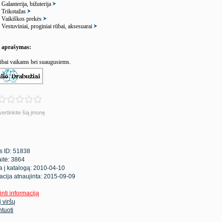
Galanterija, bižuterija
Trikotažas
Vaikiškos prekės
Vestuviniai, proginiai rūbai, aksesuarai
s aprašymas:
ūbai vaikams bei suaugusiems.
vertinkite šią įmonę
s ID: 51838
itė: 3864
ta į katalogą: 2010-04-10
acija atnaujinta: 2015-09-09
inti informaciją
 į viršų
tuoti