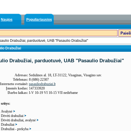
Naujos
Populiariausios
aulio Drabužiai, parduotuvė, UAB "Pasaulio Drabužiai"
lio Drabužiai
ulio Drabužiai, parduotuvė, UAB "Pasaulio Drabužiai"
Adresas:
Sedulinos al. 18, LT-31122, Visaginas, Visagino sav.
Telefonas:
8 (686) 22307
Interneto svetainė:
pasauliodrabuziai.lt
Įmonės kodas:
147333920
Darbo laikas:
I-V 10-19 VI 10-15 VII nedirbame
 sritys:
Avalynė
Dėvėti drabužiai
Dėvėti drabužiai, avalynė
Drabužiai
Drabužiai - prekyba