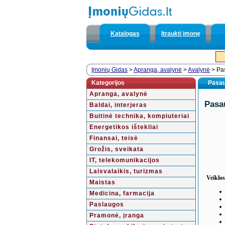
Katalogas
Įtraukti įmonę
Įmonių Gidas
>
Apranga, avalynė
>
Avalynė
> Pas
Kategorijos
Pasau
Apranga, avalynė
Pasa
Baldai, interjeras
Buitinė technika, kompiuteriai
Energetikos ištekliai
Finansai, teisė
Grožis, sveikata
IT, telekomunikacijos
Laisvalaikis, turizmas
Veiklos
Maistas
Medicina, farmacija
Paslaugos
Pramonė, įranga