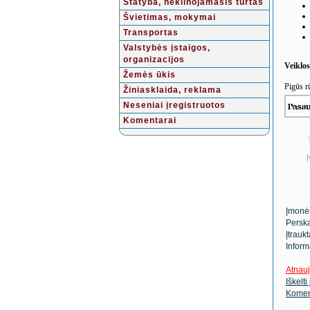
Statyba, nekilnojamasis turtas
Švietimas, mokymai
Transportas
Valstybės įstaigos,
organizacijos
Veiklo
Žemės ūkis
Pigūs r
Žiniasklaida, reklama
Neseniai įregistruotos
Komentarai
Į
Įmonė
Perska
Įtrauk
Inform
Atnauj
Iškelti
Komen