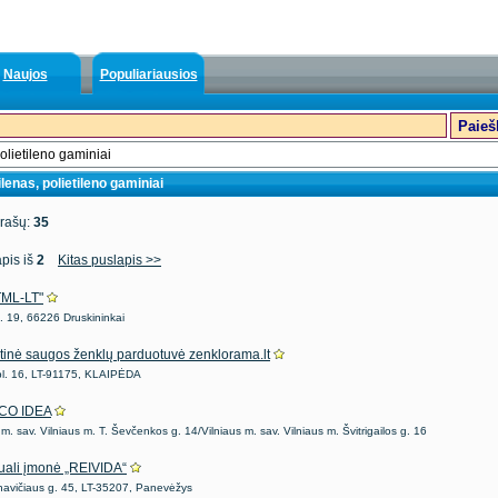
Naujos
Populiariausios
olietileno gaminiai
ilenas, polietileno gaminiai
įrašų:
35
pis iš
2
Kitas puslapis >>
TML-LT"
. 19, 66226 Druskininkai
etinė saugos ženklų parduotuvė zenklorama.lt
 pl. 16, LT-91175, KLAIPĖDA
CO IDEA
 m. sav. Vilniaus m. T. Ševčenkos g. 14/Vilniaus m. sav. Vilniaus m. Švitrigailos g. 16
duali įmonė „REIVIDA“
navičiaus g. 45, LT-35207, Panevėžys