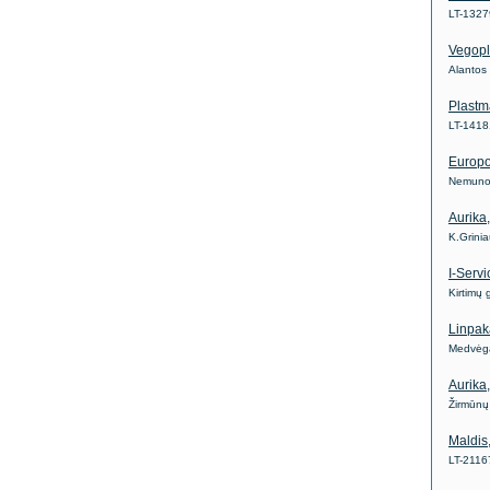
LT-132
Vegopl
Alantos
Plastm
LT-1418
Europo
Nemuno 
Aurika
K.Grini
I-Servi
Kirtimų
Linpak
Medvėga
Aurika
Žirmūnų
Maldis
LT-211