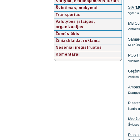
Statyba, nekilnojamasis turtas
SIA "M
Švietimas, mokymai
Vytenio 
Transportas
Valstybės įstaigos,
MB Cu
organizacijos
Antakaln
Žemės ūkis
Samar
Žiniasklaida, reklama
MITKŪN
Neseniai įregistruotos
Komentarai
POS H
Vilniaus
Gręžin
Ateities
Ampas
Draugys
Plaste
Naglio 
Medžia
Šviesos
Plasta