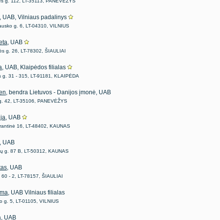
s g. 112, LT-35113, PANEVĖŽYS
, UAB, Vilniaus padalinys
ausko g. 6, LT-04310, VILNIUS
eta
, UAB
s g. 26, LT-78302, ŠIAULIAI
a
, UAB, Klaipėdos filialas
 g. 31 - 315, LT-91181, KLAIPĖDA
en
, bendra Lietuvos - Danijos įmonė, UAB
 g. 42, LT-35106, PANEVĖŽYS
ija
, UAB
krantinė 16, LT-48402, KAUNAS
, UAB
nų g. 87 B, LT-50312, KAUNAS
tas
, UAB
. 60 - 2, LT-78157, ŠIAULIAI
oma
, UAB Vilniaus filialas
to g. 5, LT-01105, VILNIUS
a
, UAB