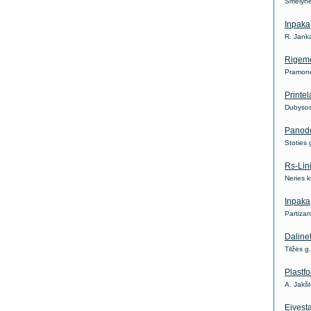
Smėlynė
Inpaka
R. Jank
Rigem
Pramonė
Printel
Dubysos
Panod
Stoties
Rs-Lin
Neries 
Inpaka
Partiza
Daline
Tilžės g
Plastf
A. Jakš
Eivest