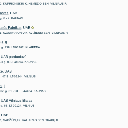
79, KUPRIONIŠKIŲ K. NEMĖŽIO SEN. VILNIAUS R.
astas
, UAB
 g. 8 - 2, KAUNAS
asės Fabrikas
, UAB
1, UŽUDVARIONIŲ K. AVIŽIENIŲ SEN. VILNIAUS R.
la
, IĮ
g. 139, LT-93262, KLAIPĖDA
, UAB parduotuvė
aus g. 8, LT-48394, KAUNAS
ce
, UAB
 g. 47 B, LT-02244, VILNIUS
a
, IĮ
lio g. 31 - 28, LT-44454, KAUNAS
, UAB Vilniaus filialas
 g. 68, LT-09124, VILNIUS
, UAB
67, MADŽIŪNŲ K. PALUKNIO SEN. TRAKŲ R.