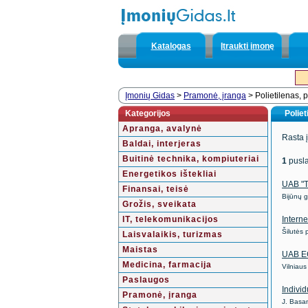
Katalogas
Įtraukti įmonę
Įmonių Gidas
>
Pramonė, įranga
> Polietilenas, p
Kategorijos
Poliet
Apranga, avalynė
Rasta 
Baldai, interjeras
Buitinė technika, kompiuteriai
1
pusla
Energetikos ištekliai
UAB "
Finansai, teisė
Bijūnų g
Grožis, sveikata
IT, telekomunikacijos
Intern
Šilutės
Laisvalaikis, turizmas
Maistas
UAB E
Medicina, farmacija
Vilniaus
Paslaugos
Indivi
Pramonė, įranga
J. Basa