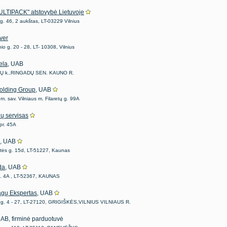
ULTIPACK" atstovybė Lietuvoje
g. 46, 2 aukštas, LT-03229 Vilnius
ver
io g. 20 - 28, LT- 10308, Vilnius
ela
, UAB
Ų k.,RINGADŲ SEN. KAUNO R.
olding Group
, UAB
 m. sav. Vilniaus m. Filaretų g. 99A
ių servisas
 pr. 45A
, UAB
tės g. 15d, LT-51227, Kaunas
da
, UAB
g. 4A , LT-52367, KAUNAS
gų Ekspertas
, UAB
 g. 4 - 27, LT-27120, GRIGIŠKĖS,VILNIUS VILNIAUS R.
, AB, firminė parduotuvė