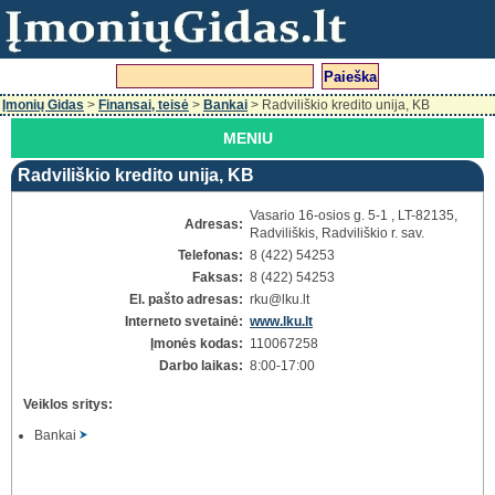
Įmonių Gidas
>
Finansai, teisė
>
Bankai
> Radviliškio kredito unija, KB
MENIU
Radviliškio kredito unija, KB
Vasario 16-osios g. 5-1 , LT-82135,
Adresas:
Radviliškis, Radviliškio r. sav.
Telefonas:
8 (422) 54253
Faksas:
8 (422) 54253
El. pašto adresas:
rku
@lku.lt
Interneto svetainė:
www.lku.lt
Įmonės kodas:
110067258
Darbo laikas:
8:00-17:00
Veiklos sritys:
Bankai