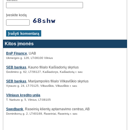
Įveskite kodą
Kitos įmonės
BnP Finance
, UAB
Ukmergės g. 126, LT-08100 Vilnius
SEB bankas
, Kauno filialo Kaišiadorių skyrius
Gedimino g. 62, LT-56127, Kaišiadorys, Kaišiadorių r. sav.
SEB bankas
, Marijampolės filialo Vilkaviškio skyrius
Vytauto g. 24, LT-70125, Vilkaviškis, Vilkaviškio r. sav.
Vilniaus kredito unija
T. Narbuto g. 5, Vilnius, LT-08105
Swedbank
, Raseinių klientų aptarnavimo centras, AB
Dominikonų g. 2, LT-60169, Raseiniai, Raseinių r. sav.