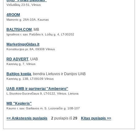
UAB "Ponas Balionas"
Viršuliškių 23-51, Vilnius
4ROOM
Maironio g. 26A-10A, Kaunas
BALTISH.COM
, MB
Ignalinos r. sav. Palūšės k. Lūšių g. 4, LT-30202
MarketingoGidas.lt
Konstitucijos pr. 8A, 09308 Vilnius
RD ADVERT
, UAB
Kareivių g, 7, Vilnius
Baltijos kopija
, bendra Lietuvos ir Danijos UAB
Kareivių g. 13B, LT-09109 Vilnius
UAB AMB ir partneriai ''Amberpro''
L.Stuokos-Gucevičiaus 9, LT-0122, Vilnius. Lietuva
MB "Kepleris"
Kauno r. sav. Garliavos m. S. Lozoraičio g. 10B-107
<< Ankstesnis puslapis
2
puslapis iš
29
Kitas puslapis >>