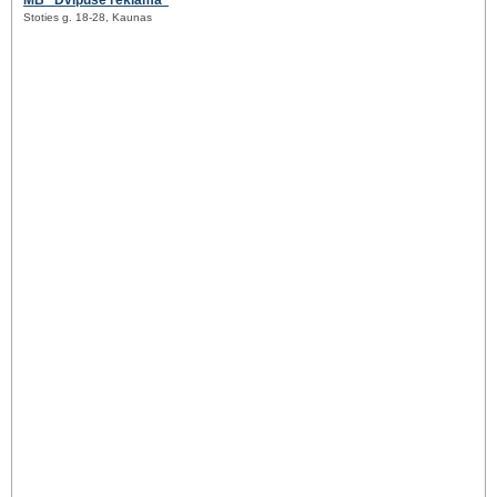
MB "Dvipusė reklama"
Stoties g. 18-28, Kaunas