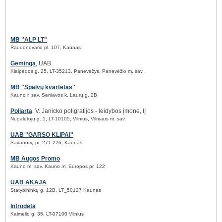
MB "ALP LT"
Raudondvario pl. 107, Kaunas
Geminga
, UAB
Klaipėdos g. 25, LT-35213, Panevėžys, Panevėžio m. sav.
MB "Spalvų kvartetas"
Kauno r. sav. Seniavos k. Laurų g. 2B
Poliarta
, V. Janicko poligrafijos - leidybos įmonė, IĮ
Nugalėtojų g. 1, LT-10105, Vilnius, Vilniaus m. sav.
UAB "GARSO KLIPAI"
Savanorių pr. 271-226, Kaunas
MB Augos Promo
Kauno m. sav. Kauno m. Europos pr. 122
UAB AKAJA
Statybininkų g. 12B, LT_50127 Kaunas
Introdeta
Kaimelio g. 35, LT-07100 Vilnius