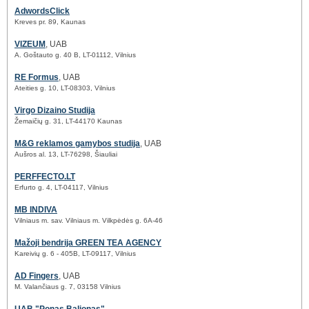
AdwordsClick
Kreves pr. 89, Kaunas
VIZEUM
, UAB
A. Goštauto g. 40 B, LT-01112, Vilnius
RE Formus
, UAB
Ateities g. 10, LT-08303, Vilnius
Virgo Dizaino Studija
Žemaičių g. 31, LT-44170 Kaunas
M&G reklamos gamybos studija
, UAB
Aušros al. 13, LT-76298, Šiauliai
PERFFECTO.LT
Erfurto g. 4, LT-04117, Vilnius
MB INDIVA
Vilniaus m. sav. Vilniaus m. Vilkpėdės g. 6A-46
Mažoji bendrija GREEN TEA AGENCY
Kareivių g. 6 - 405B, LT-09117, Vilnius
AD Fingers
, UAB
M. Valančiaus g. 7, 03158 Vilnius