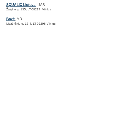
SQUALIO Lietuva
, UAB
Žalgirio g. 135, LT-08217, Vilnius
Bazė
, MB
Mozūriškių g. 17-4, LT-06298 Vilnius