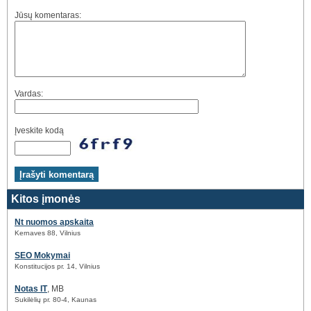
Jūsų komentaras:
Vardas:
Įveskite kodą
Kitos įmonės
Nt nuomos apskaita
Kernaves 88, Vilnius
SEO Mokymai
Konstitucijos pr. 14, Vilnius
Notas IT
, MB
Sukilėlių pr. 80-4, Kaunas