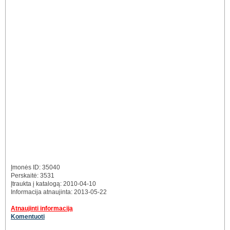
Įmonės ID: 35040
Perskaitė: 3531
Įtraukta į katalogą: 2010-04-10
Informacija atnaujinta: 2013-05-22
Atnaujinti informaciją
Komentuoti