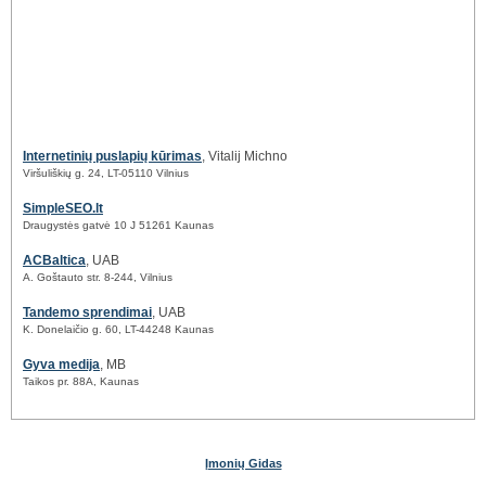
Internetinių puslapių kūrimas
, Vitalij Michno
Viršuliškių g. 24, LT-05110 Vilnius
SimpleSEO.lt
Draugystės gatvė 10 J 51261 Kaunas
ACBaltica
, UAB
A. Goštauto str. 8-244, Vilnius
Tandemo sprendimai
, UAB
K. Donelaičio g. 60, LT-44248 Kaunas
Gyva medija
, MB
Taikos pr. 88A, Kaunas
Įmonių Gidas