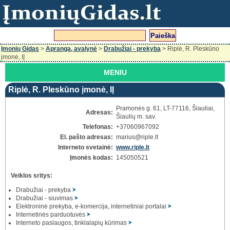
Įmonių Gidas
>
Apranga, avalynė
>
Drabužiai - prekyba
> Riplė, R. Pleskūno
įmonė, IĮ
MENIU
Riplė, R. Pleskūno įmonė, IĮ
Pramonės g. 61, LT-77116, Šiauliai,
Adresas:
Šiaulių m. sav.
Telefonas:
+37060967092
El. pašto adresas:
marius
@riple.lt
Interneto svetainė:
www.riple.lt
Įmonės kodas:
145050521
Veiklos sritys:
Drabužiai - prekyba
Drabužiai - siuvimas
Elektroninė prekyba, e-komercija, internetiniai portalai
Internetinės parduotuvės
Interneto paslaugos, tinklalapių kūrimas