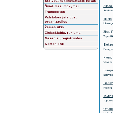
Statyba, nekilnojamasis turtas
Aikido 
Švietimas, mokymai
Studentų
Transportas
Valstybės įstaigos,
Tiketa
organizacijos
Ukmergė
Žemės ūkis
Žirgų 
Žiniasklaida, reklama
Tuputiš
Neseniai įregistruotos
Komentarai
Elektr
Draugys
Kauno 
Veiveri
Europa
Bistryči
Lietuv
Filaretų
Taktin
Topolių
Organi