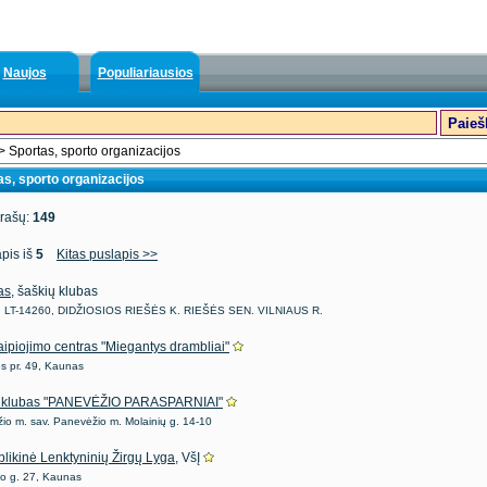
Naujos
Populiariausios
> Sportas, sporto organizacijos
as, sporto organizacijos
įrašų:
149
pis iš
5
Kitas puslapis >>
as
, šaškių klubas
g., LT-14260, DIDŽIOSIOS RIEŠĖS K. RIEŠĖS SEN. VILNIAUS R.
ipiojimo centras "Miegantys drambliai"
ės pr. 49, Kaunas
o klubas "PANEVĖŽIO PARASPARNIAI"
io m. sav. Panevėžio m. Molainių g. 14-10
likinė Lenktyninių Žirgų Lyga
, VšĮ
o g. 27, Kaunas