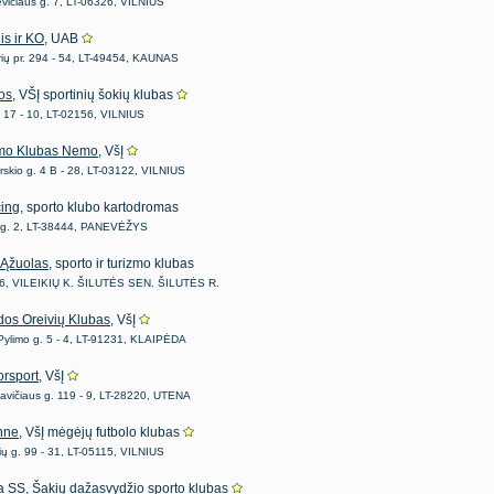
evičiaus g. 7, LT-06326, VILNIUS
is ir KO
, UAB
ių pr. 294 - 54, LT-49454, KAUNAS
os
, VŠĮ sportinių šokių klubas
. 17 - 10, LT-02156, VILNIUS
mo Klubas Nemo
, VšĮ
rskio g. 4 B - 28, LT-03122, VILNIUS
ing
, sporto klubo kartodromas
 g. 2, LT-38444, PANEVĖŽYS
Ąžuolas
, sporto ir turizmo klubas
6, VILEIKIŲ K. ŠILUTĖS SEN. ŠILUTĖS R.
dos Oreivių Klubas
, VšĮ
 Pylimo g. 5 - 4, LT-91231, KLAIPĖDA
rsport
, VšĮ
avičiaus g. 119 - 9, LT-28220, UTENA
nne
, VšĮ mėgėjų futbolo klubas
kių g. 99 - 31, LT-05115, VILNIUS
a SS
, Šakių dažasvydžio sporto klubas