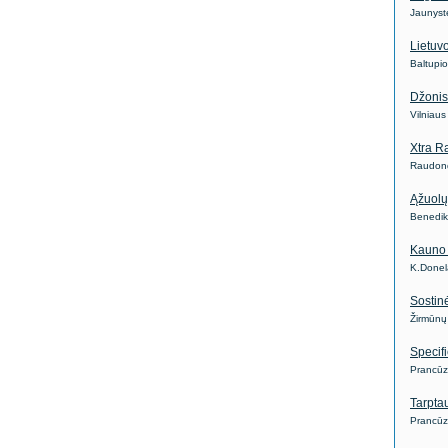
Jaunyst
Lietuv
Baltupi
Džonis
Vilniau
Xtra R
Raudond
Ąžuolų
Benedik
Kauno 
K.Donel
Sostin
Žirmūnų
Specifi
Prancūz
Tarpta
Prancūz