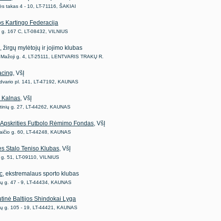
ės takas 4 - 10, LT-71116, ŠAKIAI
os Kartingo Federacija
o g. 167 C, LT-08432, VILNIUS
, žirgų mylėtojų ir jojimo klubas
s Mažoji g. 4, LT-25111, LENTVARIS TRAKŲ R.
acing
, VšĮ
vario pl. 141, LT-47192, KAUNAS
 Kalnas
, VšĮ
tinių g. 27, LT-44262, KAUNAS
Apskrities Futbolo Rėmimo Fondas
, VšĮ
aičio g. 60, LT-44248, KAUNAS
ės Stalo Teniso Klubas
, VšĮ
 g. 51, LT-09110, VILNIUS
c
, ekstremalaus sporto klubas
ų g. 47 - 9, LT-44434, KAUNAS
utinė Baltijos Shindokai Lyga
ų g. 105 - 19, LT-44421, KAUNAS