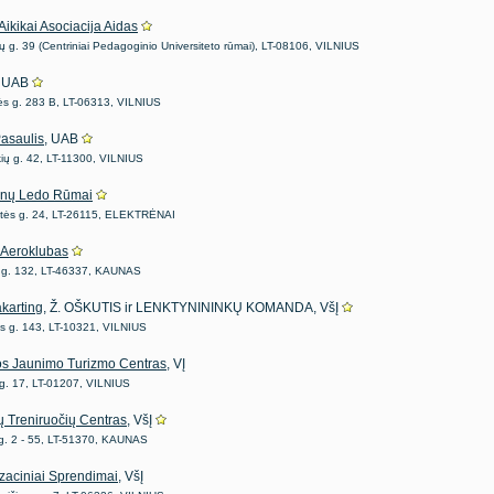
Aikikai Asociacija Aidas
 g. 39 (Centriniai Pedagoginio Universiteto rūmai), LT-08106, VILNIUS
, UAB
s g. 283 B, LT-06313, VILNIUS
Pasaulis
, UAB
kių g. 42, LT-11300, VILNIUS
ėnų Ledo Rūmai
tės g. 24, LT-26115, ELEKTRĖNAI
Aeroklubas
ų g. 132, LT-46337, KAUNAS
karting
, Ž. OŠKUTIS ir LENKTYNININKŲ KOMANDA, VšĮ
os g. 143, LT-10321, VILNIUS
os Jaunimo Turizmo Centras
, VĮ
 g. 17, LT-01207, VILNIUS
ių Treniruočių Centras
, VšĮ
 g. 2 - 55, LT-51370, KAUNAS
zaciniai Sprendimai
, VšĮ