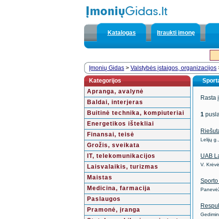
Katalogas
Įtraukti įmonę
Įmonių Gidas
>
Valstybės įstaigos, organizacijos
Kategorijos
Sport
Apranga, avalynė
Rasta 
Baldai, interjeras
Buitinė technika, kompiuteriai
1
pusla
Energetikos ištekliai
Riešut
Finansai, teisė
Lelijų 
Grožis, sveikata
IT, telekomunikacijos
UAB La
V. Krėv
Laisvalaikis, turizmas
Maistas
Sport
Medicina, farmacija
Panevėž
Paslaugos
Respub
Pramonė, įranga
Gedimin