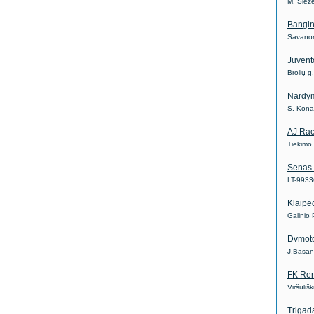
M. Slež
Bangin
Savanor
Juvent
Brolių g
Nardy
S. Kona
AJ Rac
Tiekimo
Senas 
LT-9933
Klaipė
Galinio
Dvmoto
J.Basan
FK Re
Viršuliš
Trigad