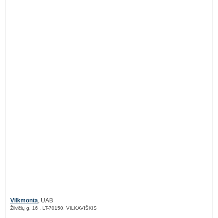
Vilkmonta
, UAB
Žilvičių g. 16 , LT-70150, VILKAVIŠKIS