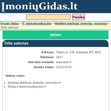
Įmonių Gidas
>
IT, telekomunikacijos
>
Mobilieji telefonai, prekyba, remontas
>
Telia salonas
MENIU
Telia salonas
Adresas:
Taikos pr. 139, Klaipėda (PC BIG)
Telefonas:
1817
Interneto svetainė:
www.telia.lt
Įmonės kodas:
121215434
Veiklos sritys:
Mobilieji telefonai, prekyba, remontas
Ryšiai ir telekomunikacijos