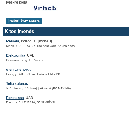
Įveskite kodą
Kitos įmonės
Resada
, individuali įmonė, IĮ
Klonio g. 7, LT-54126, Raudondvaris, Kauno r. sav.
Elektronika
, UAB
Perkūnkiemio g. 13, Vilnius
e-smartshop.lt
Leičių g. 9-87, Vilnius, Lietuva LT-12132
Telia salonas
V.Kudirkos g. 18, Naujoji Akmenė (PC MAXIMA)
Fonotenas
, UAB
Darbo a. 5, LT-35220, PANEVĖŽYS