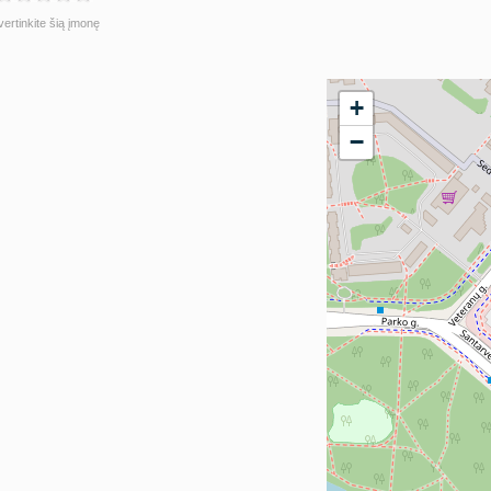
vertinkite šią įmonę
+
−