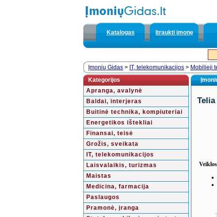
Katalogas
Įtraukti įmonę
Įmonių Gidas
>
IT, telekomunikacijos
>
Mobilieji 
Kategorijos
Įmonių
Apranga, avalynė
Telia
Baldai, interjeras
Buitinė technika, kompiuteriai
Energetikos ištekliai
Finansai, teisė
Grožis, sveikata
IT, telekomunikacijos
Veiklos
Laisvalaikis, turizmas
Maistas
Medicina, farmacija
Paslaugos
Pramonė, įranga