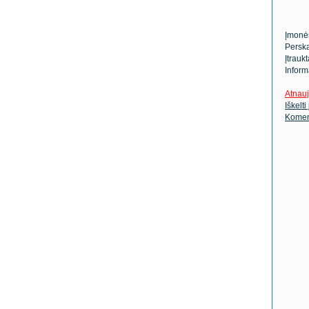
Įmonė
Perska
Įtrauk
Inform
Atnauj
Iškelti
Komen