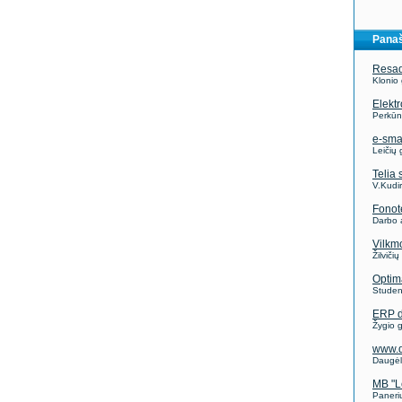
Panaš
Resa
Klonio 
Elekt
Perkūnk
e-smar
Leičių 
Telia
V.Kudi
Fonot
Darbo 
Vilkm
Žilviči
Optim
Studen
ERP d
Žygio g
www.d
Daugėli
MB "L
Paneri