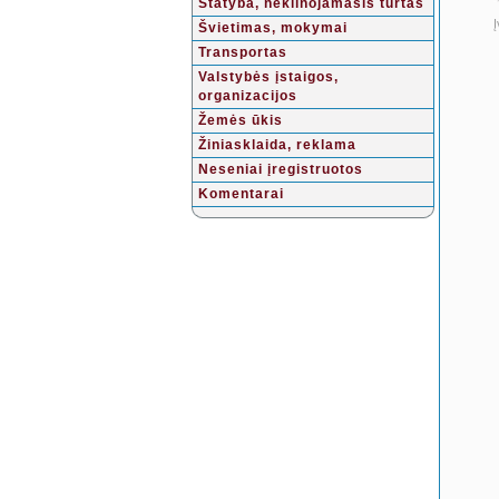
Statyba, nekilnojamasis turtas
Į
Švietimas, mokymai
Transportas
Valstybės įstaigos,
organizacijos
Žemės ūkis
Žiniasklaida, reklama
Neseniai įregistruotos
Komentarai