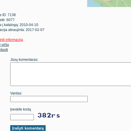
s ID: 7138
itė: 6077
ta į katalogą: 2010-04-10
acija atnaujinta: 2017-02-07
inti informaciją
 į viršų
tuoti
Jūsų komentaras:
Vardas:
Įveskite kodą