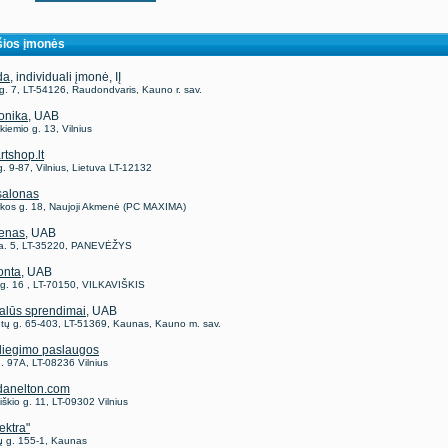
ios įmonės
da
, individuali įmonė, IĮ
g. 7, LT-54126, Raudondvaris, Kauno r. sav.
ronika
, UAB
iemio g. 13, Vilnius
tshop.lt
g. 9-87, Vilnius, Lietuva LT-12132
 salonas
rkos g. 18, Naujoji Akmenė (PC MAXIMA)
enas
, UAB
a. 5, LT-35220, PANEVĖŽYS
onta
, UAB
ų g. 16 , LT-70150, VILKAVIŠKIS
alūs sprendimai
, UAB
tų g. 65-403, LT-51369, Kaunas, Kauno m. sav.
iegimo paslaugos
. 97A, LT-08236 Vilnius
anelton.com
škio g. 11, LT-09302 Vilnius
ektra"
ų g. 155-1, Kaunas