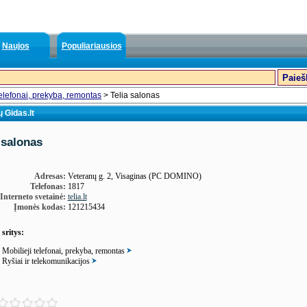
Naujos
Populiariausios
telefonai, prekyba, remontas
> Telia salonas
 Gidas.lt
 salonas
Adresas:
Veteranų g. 2, Visaginas (PC DOMINO)
Telefonas:
1817
Interneto svetainė:
telia.lt
Įmonės kodas:
121215434
 sritys:
Mobilieji telefonai, prekyba, remontas
Ryšiai ir telekomunikacijos