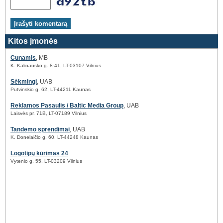
Kitos įmonės
Cunamis
, MB
K. Kalinausko g. 8-41, LT-03107 Vilnius
Sėkmingi
, UAB
Putvinskio g. 62, LT-44211 Kaunas
Reklamos Pasaulis / Baltic Media Group
, UAB
Laisvės pr. 71B, LT-07189 Vilnius
Tandemo sprendimai
, UAB
K. Donelaičio g. 60, LT-44248 Kaunas
Logotipų kūrimas 24
Vytenio g. 55, LT-03209 Vilnius