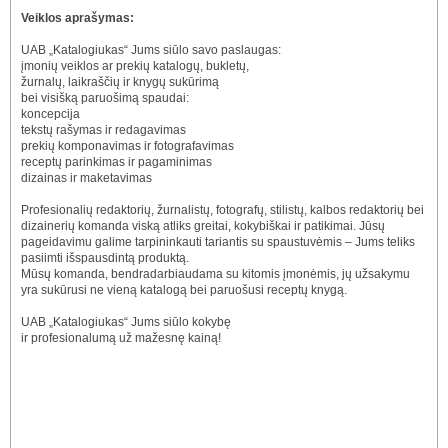
Veiklos aprašymas:
UAB „Katalogiukas“ Jums siūlo savo paslaugas:
įmonių veiklos ar prekių katalogų, bukletų,
žurnalų, laikraščių ir knygų sukūrimą
bei visišką paruošimą spaudai:
koncepcija
tekstų rašymas ir redagavimas
prekių komponavimas ir fotografavimas
receptų parinkimas ir pagaminimas
dizainas ir maketavimas
Profesionalių redaktorių, žurnalistų, fotografų, stilistų, kalbos redaktorių bei
dizainerių komanda viską atliks greitai, kokybiškai ir patikimai. Jūsų
pageidavimu galime tarpininkauti tariantis su spaustuvėmis – Jums teliks
pasiimti išspausdintą produktą.
Mūsų komanda, bendradarbiaudama su kitomis įmonėmis, jų užsakymu
yra sukūrusi ne vieną katalogą bei paruošusi receptų knygą.
UAB „Katalogiukas“ Jums siūlo kokybę
ir profesionalumą už mažesnę kainą!