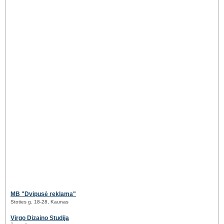
MB "Dvipusė reklama"
Stoties g. 18-28, Kaunas
Virgo Dizaino Studija