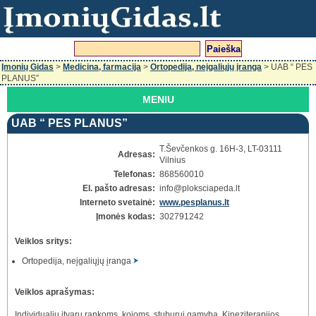
Įmonių Gidas
>
Medicina, farmacija
>
Ortopedija, neįgaliųjų įranga
> UAB “ PES
PLANUS”
MENIU
UAB “ PES PLANUS”
T.Ševčenkos g. 16H-3, LT-03111
Adresas:
Vilnius
Telefonas:
868560010
El. pašto adresas:
info
@ploksciapeda.lt
Interneto svetainė:
www.pesplanus.lt
Įmonės kodas:
302791242
Veiklos sritys:
Ortopedija, neįgaliųjų įranga
Veiklos aprašymas:
Individualių įtvarų rankoms, kojoms, stuburui gamyba. Kineziterapijos