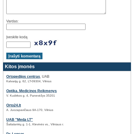
Vardas:
Įveskite kodą
Kitos įmonės
Ortopedijos centras
, UAB
Kalvarijų g. 62, LT-09304, Vilnius
Optika. Medicinos Reikmenys
V. Kudirkos g. 4, Panevėžys 35201
Orto24.lt
A. Juozapavičiaus 9A-170, Vilnius
UAB "Meda LT"
Šaltalankių g. 1-1, Klevinės vs., Vilniaus r.