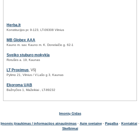
Herba.lt
Konstitucijos pr. 9-123, LT-09308 Vilnius
MB Globex AAA
Kauno m. sav. Kauno m. K. Donelaičio g. 62-1
Sveiko stuburo mokykla
Rotušės a. 19, Kaunas
LT Proximus
, VšĮ
Pylimo 21, Vilnius / V.Lašo g 3, Kaunas
Ekoroma UAB
Bažnyčios 1, Mažeikiai , LT-89232
Įmonių Gidas
Įmonės įtraukimas / informacijos atnaujinimas
-
Apie svetainę
-
Pagalba
-
Kontaktai
-
Skelbimai