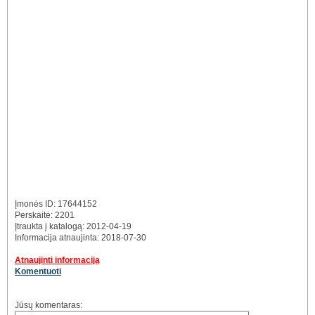
Įmonės ID: 17644152
Perskaitė: 2201
Įtraukta į katalogą: 2012-04-19
Informacija atnaujinta: 2018-07-30
Atnaujinti informaciją
Komentuoti
Jūsų komentaras: