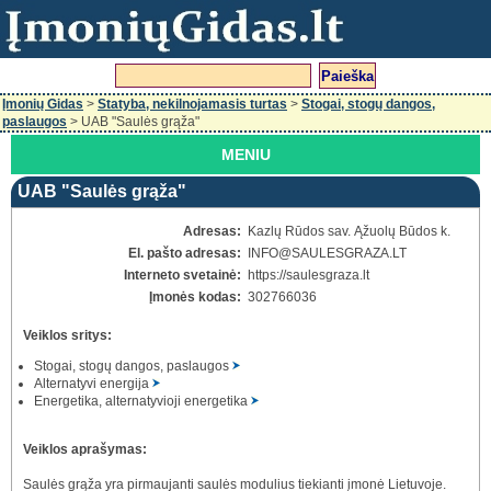
Įmonių Gidas
>
Statyba, nekilnojamasis turtas
>
Stogai, stogų dangos,
paslaugos
> UAB "Saulės grąža"
MENIU
UAB "Saulės grąža"
Adresas:
Kazlų Rūdos sav. Ąžuolų Būdos k.
El. pašto adresas:
INFO
@SAULESGRAZA.LT
Interneto svetainė:
https://saulesgraza.lt
Įmonės kodas:
302766036
Veiklos sritys:
Stogai, stogų dangos, paslaugos
Alternatyvi energija
Energetika, alternatyvioji energetika
Veiklos aprašymas:
Saulės grąža yra pirmaujanti saulės modulius tiekianti įmonė Lietuvoje.