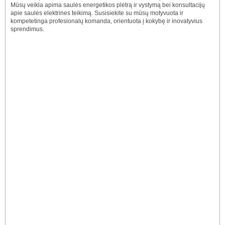
Mūsų veikla apima saulės energetikos plėtrą ir vystymą bei konsultacijų
apie saulės elektrines teikimą. Susisiekite su mūsų motyvuota ir
kompetetinga profesionalų komanda, orientuota į kokybę ir inovatyvius
sprendimus.