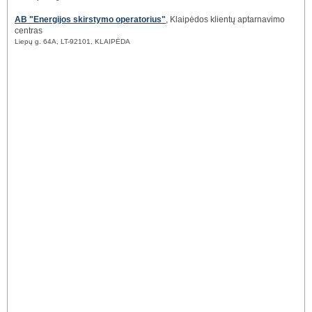
AB "Energijos skirstymo operatorius"
, Klaipėdos klientų aptarnavimo
centras
Liepų g. 64A, LT-92101, KLAIPĖDA