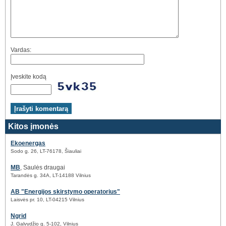
Vardas:
Įveskite kodą
Kitos įmonės
Ekoenergas
Sodo g. 26, LT-76178, Šiauliai
MB
, Saulės draugai
Tarandės g. 34A, LT-14188 Vilnius
AB "Energijos skirstymo operatorius"
Laisvės pr. 10, LT-04215 Vilnius
Ngrid
J. Galvydžio g. 5-102, Vilnius