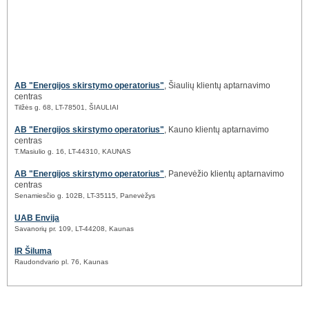
AB "Energijos skirstymo operatorius"
, Šiaulių klientų aptarnavimo
centras
Tilžės g. 68, LT-78501, ŠIAULIAI
AB "Energijos skirstymo operatorius"
, Kauno klientų aptarnavimo
centras
T.Masiulio g. 16, LT-44310, KAUNAS
AB "Energijos skirstymo operatorius"
, Panevėžio klientų aptarnavimo
centras
Senamiesčio g. 102B, LT-35115, Panevėžys
UAB Envija
Savanorių pr. 109, LT-44208, Kaunas
IR Šiluma
Raudondvario pl. 76, Kaunas