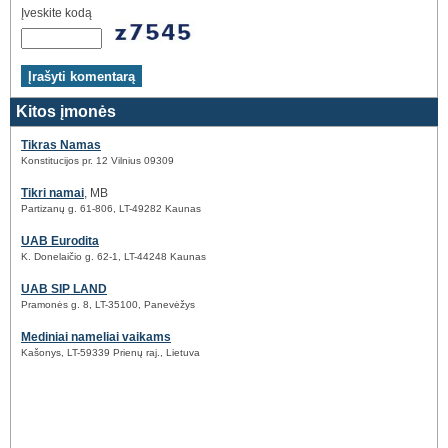
Įveskite kodą
Kitos įmonės
Tikras Namas
Konstitucijos pr. 12 Vilnius 09309
Tikri namai
, MB
Partizanų g. 61-806, LT-49282 Kaunas
UAB Eurodita
K. Donelaičio g. 62-1, LT-44248 Kaunas
UAB SIP LAND
Pramonės g. 8, LT-35100, Panevėžys
Mediniai nameliai vaikams
Kašonys, LT-59339 Prienų raj., Lietuva