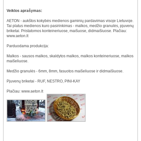
Veiklos aprašymas:
AETON - aukštos kokybės medienos gaminių pardavimas visoje Lietuvoje.
Tai platus medienos kuro pasirinkimas - malkos, medžio granulės, pjuvenų
briketai. Pristatomos konteineriuose, maišuose, didmaišiuose. Plačiau:
www.aeton.lt
Parduodama produkcija:
Malkos - sausos malkos, skaldytos malkos, malkos konteineriuose, malkos
maišeliuose.
Medžio granulės - 6mm, 8mm, fasuotos maišeliuose ir didmaišiuose.
Pjuvenų briketai - RUF, NESTRO, PINI-KAY
Plačiau: www.aeton.lt