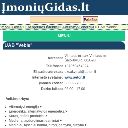
Įmonių Gidas
>
Energetikos ištekliai
>
Alternatyvi energija
> UAB "Vebis"
MENIU
UAB "Vebis"
Vilniaus m. sav. Vilniaus m.
Adresas:
Šaltkalvių g. 60A-93
Telefonas:
+37060454924
El. pašto adresas:
uzsakymai
@aeton.lt
Interneto svetainė:
www.aeton.lt
Įmonės kodas:
303092708
Darbo laikas:
08:00 - 17:00
Veiklos sritys:
Alternatyvi energija
Energetika, alternatyvioji energetika
Kuras, naftos produktai
Mediena, apdorojimas, gaminiai
Mediniai, rąstiniai namai, pirtys, gamyba, statyba