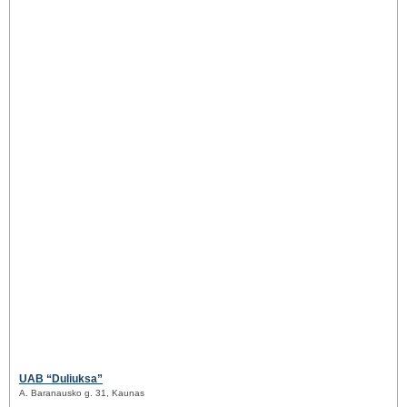
UAB “Duliuksa”
A. Baranausko g. 31, Kaunas