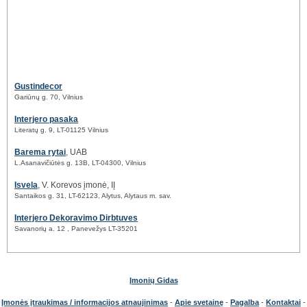
Gustindecor
Gariūnų g. 70, Vilnius
Interjero pasaka
Literatų g. 9, LT-01125 Vilnius
Barema rytai
, UAB
L.Asanavičiūtės g. 13B, LT-04300, Vilnius
Isvela
, V. Korevos įmonė, IĮ
Santaikos g. 31, LT-62123, Alytus, Alytaus m. sav.
Interjero Dekoravimo Dirbtuves
Savanorių a. 12 , Panevežys LT-35201
Įmonių Gidas
Įmonės įtraukimas / informacijos atnaujinimas
-
Apie svetainę
-
Pagalba
-
Kontaktai
-