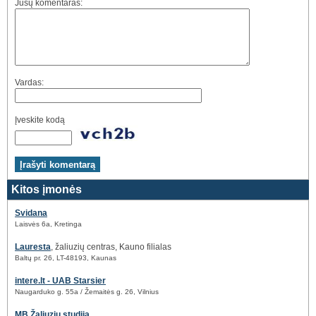
Jūsų komentaras:
Vardas:
Įveskite kodą
Kitos įmonės
Svidana
Laisvės 6a, Kretinga
Lauresta
, žaliuzių centras, Kauno filialas
Baltų pr. 26, LT-48193, Kaunas
intere.lt - UAB Starsier
Naugarduko g. 55a / Žemaitės g. 26, Vilnius
MB Žaliuzių studija