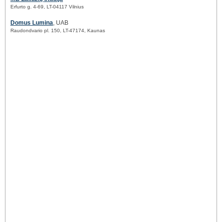
Erfurto g. 4-69, LT-04117 Vilnius
Domus Lumina
, UAB
Raudondvario pl. 150, LT-47174, Kaunas