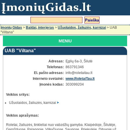
Įmonių Gidas
>
Baldai, interjeras
>
Užuolaidos, žaliuzės, karnizai
> UAB
"Viltana"
MENIU
UAB "Viltana"
Adresas:
Ęglių 6a-3, Šilutė
Telefonas:
863791346
El. pašto adresas:
info
@roletaitau.lt
Interneto svetainė:
www.RoletaiTau.lt
Įmonės kodas:
303099204
Veiklos sritys:
Užuolaidos, žaliuzės, karnizai
Veiklos aprašymas:
Roletai, žaliuzės, tinkleliai nuo vabzdžių gamyba. Klaipėdoje, Šilutėje,
Gargžduose, Palangoje, Vilkyčiuose, Saugose, Priekulėje, Dituvoje už