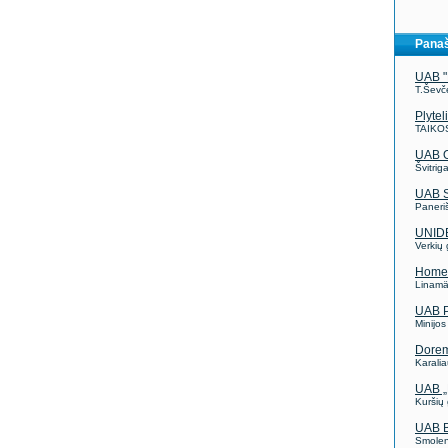
Panaš
UAB 
T.Ševče
Plyte
TAIKOS
UAB O
Švitrig
UAB 
Paneriš
UNID
Verkių 
Home
Linamä
UAB P
Minijos
Dore
Karali
UAB „
Kuršių 
UAB 
Smolen