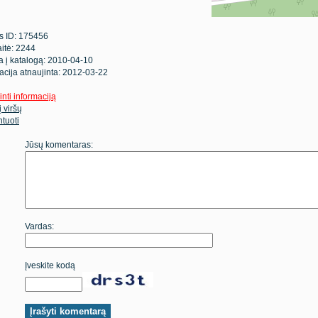
s ID: 175456
itė: 2244
ta į katalogą: 2010-04-10
acija atnaujinta: 2012-03-22
inti informaciją
 į viršų
tuoti
Jūsų komentaras:
Vardas:
Įveskite kodą