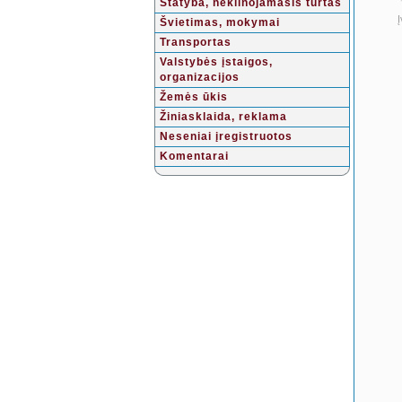
Statyba, nekilnojamasis turtas
Į
Švietimas, mokymai
Transportas
Valstybės įstaigos,
organizacijos
Žemės ūkis
Žiniasklaida, reklama
Neseniai įregistruotos
Komentarai