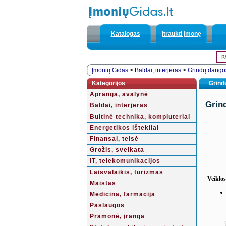
Katalogas
Įtraukti įmonę
Įmonių Gidas
>
Baldai, interjeras
>
Grindų dangos
Kategorijos
Grind
Apranga, avalynė
Grin
Baldai, interjeras
Buitinė technika, kompiuteriai
Energetikos ištekliai
Finansai, teisė
Grožis, sveikata
IT, telekomunikacijos
Laisvalaikis, turizmas
Veiklos
Maistas
Medicina, farmacija
Paslaugos
Pramonė, įranga