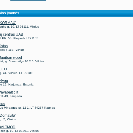
ios įmonės
"KORMAX"
nko g. 19, LT-03111, Vilnius
lių centras UAB
 PR. 56, Klaipėda LT91183
stas
ailos g 11B, Vilnius
Sugiban wood
kių g. 5 sandėlys 10.2.6, Vilnius
ECO
g. 44, Vilnius, LT- 09109
4you
e 12, Harjumaa, Estonia
avabaltic.lt
 11-49, Klaipėda
mus
aus Mindaugo pr. 12-1, LT-44287 Kaunas
Domavita“
g. 2, Vilnius
BALTMOD
sko g. 10, LT-03201, Vilnius