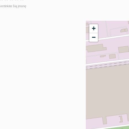
vertinkite šią įmonę
+
−