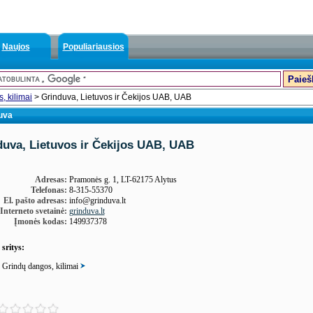
Naujos
Populiariausios
, kilimai
> Grinduva, Lietuvos ir Čekijos UAB, UAB
uva
duva, Lietuvos ir Čekijos UAB, UAB
Adresas:
Pramonės g. 1, LT-62175 Alytus
Telefonas:
8-315-55370
El. pašto adresas:
info@grinduva.lt
Interneto svetainė:
grinduva.lt
Įmonės kodas:
149937378
 sritys:
Grindų dangos, kilimai