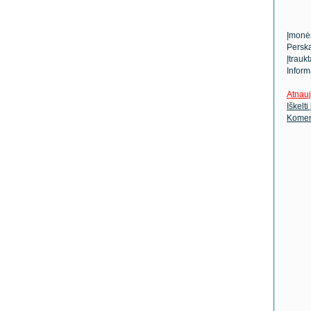
Įmonė
Perska
Įtrauk
Inform
Atnauj
Iškelti
Komen