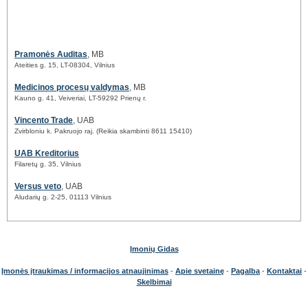
Pramonės Auditas
, MB
Ateities g. 15, LT-08304, Vilnius
Medicinos procesų valdymas
, MB
Kauno g. 41, Veiveriai, LT-59292 Prienų r.
Vincento Trade
, UAB
Zvirbloniu k. Pakruojo raj. (Reikia skambinti 8611 15410)
UAB Kreditorius
Filaretų g. 35, Vilnius
Versus veto
, UAB
Aludarių g. 2-25, 01113 Vilnius
Įmonių Gidas
Įmonės įtraukimas / informacijos atnaujinimas
-
Apie svetainę
-
Pagalba
-
Kontaktai
-
Skelbimai