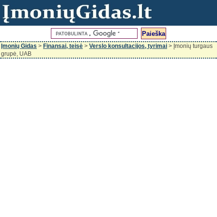
Įmonių Gidas
>
Finansai, teisė
>
Verslo konsultacijos, tyrimai
> Įmonių turgaus
grupė, UAB