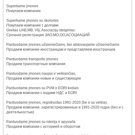
Superkame įmones
Покупаем компании
Superkame įmones su skolomis.
Покупаем компании с долгами.
Greitas UAB,MB, Všį, Asociacijų steigimas.
Срочная регистрация ЗАО,МО,ОО,АСОЦИАЦИЙ
Parduodame įmones užsieniečiams, bei atstovaujame užsieniečiams
Продаем компании иностранцам и представляем иностранцев
Parduodame transporto įmones
Продаем транспортные компании
Parduodame įmones naujas ir veikiančias,
Продаем компании новые и существующие
Parduodame įmones su PVM ir EORI kodais
Продаем компании с кодами НДС и EORI
Parduodame įmones, registruotas 1991-2020 (be ir su veikla),
Продаем компании, зарегистрированные в 1991-2020 годах (без и с
деятельностью)
Parduodame įmones su istorija ir apyvarta
Продаем компании с историей и оборотом