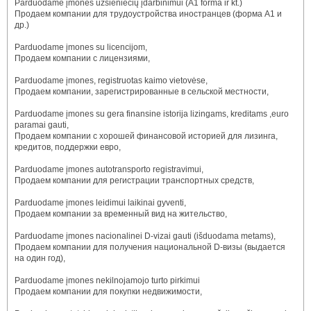
Parduodame įmones užsieniečių įdarbinimui (A1 forma ir kt.)
Продаем компании для трудоустройства иностранцев (форма А1 и
др.)
Parduodame įmones su licencijom,
Продаем компании с лицензиями,
Parduodame įmones, registruotas kaimo vietovėse,
Продаем компании, зарегистрированные в сельской местности,
Parduodame įmones su gera finansine istorija lizingams, kreditams ,euro
paramai gauti,
Продаем компании с хорошей финансовой историей для лизинга,
кредитов, поддержки евро,
Parduodame įmones autotransporto registravimui,
Продаем компании для регистрации транспортных средств,
Parduodame įmones leidimui laikinai gyventi,
Продаем компании за временный вид на жительство,
Parduodame įmones nacionalinei D-vizai gauti (išduodama metams),
Продаем компании для получения национальной D-визы (выдается
на один год),
Parduodame įmones nekilnojamojo turto pirkimui
Продаем компании для покупки недвижимости,