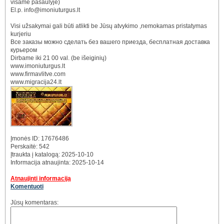
visame pasaulyje)
El.p. info@imoniuturgus.lt
Visi užsakymai gali būti atlikti be Jūsų atvykimo ,nemokamas pristatymas
kurjeriu
Все заказы можно сделать без вашего приезда, бесплатная доставка
курьером
Dirbame iki 21 00 val. (be išeiginių)
www.imoniuturgus.lt
www.firmavlitve.com
www.migracija24.lt
Įmonės ID: 17676486
Perskaitė: 542
Įtraukta į katalogą: 2025-10-10
Informacija atnaujinta: 2025-10-14
Atnaujinti informaciją
Komentuoti
Jūsų komentaras: