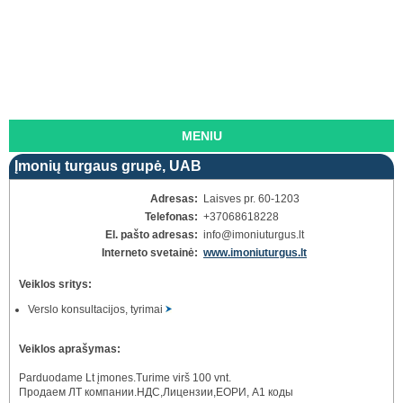
MENIU
Įmonių turgaus grupė, UAB
Adresas:
Laisves pr. 60-1203
Telefonas:
+37068618228
El. pašto adresas:
info
@imoniuturgus.lt
Interneto svetainė:
www.imoniuturgus.lt
Veiklos sritys:
Verslo konsultacijos, tyrimai
Veiklos aprašymas:
Parduodame Lt įmones.Turime virš 100 vnt.
Продаем ЛТ компании.НДС,Лицензии,ЕОРИ, A1 коды