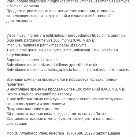
Parduodame statybines ir logistikos įmones, įmones užsiimančias gamyba
ir žemes ūkio veikla
Продаем строительные и логистические компании, компании,
занимающиеся производственной и сельскохозяйственной
деятельностью
Visos mūsų įmonės yra patikrintos, ir parduodamos tik su pilna garantija,
Šiuo metu parduodame virš 100 įmonių (UAB,MB,Všį)
Įmonių suradimas ir parinkimas pagal užsakymą.
Tikrai turime geriausią pasiūlymą Jums , atitinkantį Jūsų lūkesčius ir
pageidavimus
Superkame imones su skolomis.
Sutvarkome metines vizas ir leidimus gyventi Lietuvoje
Sutvarkome metines ataskaitos,apleista buhalterija,mokesčiu deklaracijos.
Все наши компании проверяются и продаются только с полной
гарантией,
В настоящее время мы продаем более 100 компаний (UAB, MB, Všį).
Поиск и подбор компаний по запросу.
У нас действительно есть лучшие предложения, соответствующие
вашим ожиданиям и пожеланиям.
Покупаем компании с долгами.
Оформляем годовые визы и виды на жительство в Литве
Составляем годовые отчеты, бухгалтерский учет и налоговые
декларации
Mob.tel./WhatsApp/Viber/Telegram +(370) 686 18228 (aptarnaujame