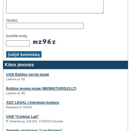
Vardas:
Įveskite kodą
Kitos įmonės
UAB Baltijos verslo mugė
Laisves pr. 60
Baltijos imoniu muge (IMONIUTURGUS.LT)
Laisves pr. 60
ADC LEGAL | Advokatų kontora
Dainavos 5, 01400
UAB “Contour Lab”
R. Kalantos g. 119-201, LT-52311 Kaunas
Teisinės paslaugos "Law Partner"