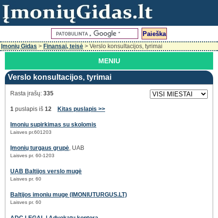
Įmonių Gidas
>
Finansai, teisė
> Verslo konsultacijos, tyrimai
MENIU
Verslo konsultacijos, tyrimai
Rasta įrašų:
335
1
puslapis iš
12
Kitas puslapis >>
Imoniu supirkimas su skolomis
Laisves pr.601203
Įmonių turgaus grupė
, UAB
Laisves pr. 60-1203
UAB Baltijos verslo mugė
Laisves pr. 60
Baltijos imoniu muge (IMONIUTURGUS.LT)
Laisves pr. 60