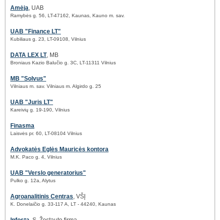
Amėja
, UAB
Ramybės g. 56, LT-47162, Kaunas, Kauno m. sav.
UAB "Finance LT"
Kubiliaus g. 23, LT-09108, Vilnius
DATA LEX LT
, MB
Broniaus Kazio Balučio g. 3C, LT-11311 Vilnius
MB "Solvus"
Vilniaus m. sav. Vilniaus m. Algirdo g. 25
UAB "Juris LT"
Kareivių g. 19-190, Vilnius
Finasma
Laisvės pr. 60, LT-08104 Vilnius
Advokatės Eglės Mauricės kontora
M.K. Paco g. 4, Vilnius
UAB "Verslo generatorius"
Pulko g. 12a, Alytus
Agroanalitinis Centras
, VŠĮ
K. Donelaičio g. 33-117 A, LT - 44240, Kaunas