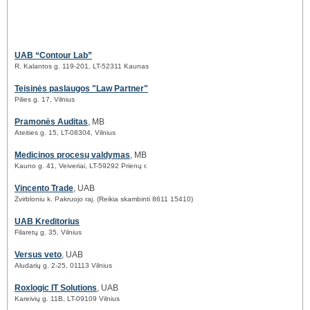
UAB “Contour Lab”
R. Kalantos g. 119-201, LT-52311 Kaunas
Teisinės paslaugos "Law Partner"
Pilies g. 17, Vilnius
Pramonės Auditas
, MB
Ateities g. 15, LT-08304, Vilnius
Medicinos procesų valdymas
, MB
Kauno g. 41, Veiveriai, LT-59292 Prienų r.
Vincento Trade
, UAB
Zvirbloniu k. Pakruojo raj. (Reikia skambinti 8611 15410)
UAB Kreditorius
Filaretų g. 35, Vilnius
Versus veto
, UAB
Aludarių g. 2-25, 01113 Vilnius
Roxlogic IT Solutions
, UAB
Kareivių g. 11B, LT-09109 Vilnius