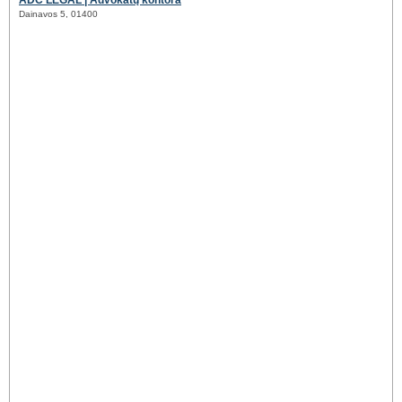
ADC LEGAL | Advokatų kontora
Dainavos 5, 01400