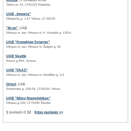
Infosta
, S. Žostauto firma
Taikos pr. 24, LT-91222 Klaipėda
UAB „Innoera”
Olimpiečių g. 1-27 Vilnius, LT- 09235
"Ifcon"
, UAB
Vilniaus m. sav. Vilniaus m. A. Vivulskio g. 12D-4
UAB "KnowHow Synergy"
Vilniaus m. sav. Vilniaus m. Žalgirio g. 92
UAB Skaitlė
Kauno g.95A, Jonava
UAB "FAAS"
Vilniaus m. sav. Vilniaus m. Adutiškio g. 3-3
Orixel
, UAB
Smolensko g. 10D-35, LT-03234, Vilnius
UAB "Mūsų finansininkas"
Vilniaus g.100, LT-76285 Šiauliai
1
puslapis iš
12
Kitas puslapis >>