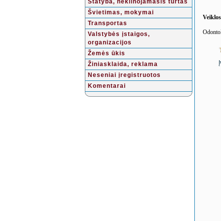
Statyba, nekilnojamasis turtas
Švietimas, mokymai
Veiklo
Transportas
Odontol
Valstybės įstaigos,
organizacijos
Žemės ūkis
Žiniasklaida, reklama
Neseniai įregistruotos
Komentarai