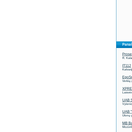
Panaš
Prose
R. Kal
IT112
Kalvari
EgoS
Verkių 
XPRE
Laisvės
UAB 
Vytenio
UAB 
Ulonų g
MB B
Mozūriš