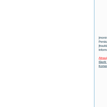
Įmonė
Perska
Įtrauk
Inform
Atnauj
Iškelti
Komen