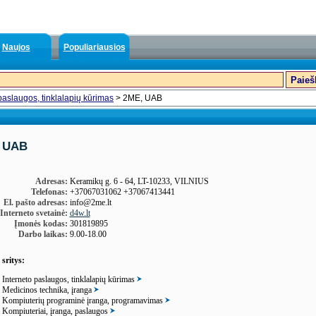
Naujos
Populiariausios
paslaugos, tinklalapių kūrimas
> 2ME, UAB
 UAB
Adresas:
Keramikų g. 6 - 64, LT-10233, VILNIUS
Telefonas:
+37067031062 +37067413441
El. pašto adresas:
info@2me.lt
Interneto svetainė:
d4w.lt
Įmonės kodas:
301819895
Darbo laikas:
9.00-18.00
 sritys:
Interneto paslaugos, tinklalapių kūrimas
Medicinos technika, įranga
Kompiuterių programinė įranga, programavimas
Kompiuteriai, įranga, paslaugos