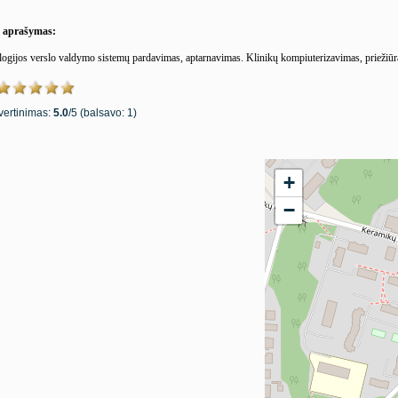
s aprašymas:
ogijos verslo valdymo sistemų pardavimas, aptarnavimas. Klinikų kompiuterizavimas, priežiūr
Įvertinimas:
5.0
/
5
(balsavo:
1
)
+
−