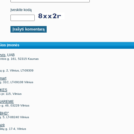
Įveskite kodą
ios įmonės
rvis
, UAB
antos g. 161, 52315 Kaunas
jų g. 2, Vilnius, LT-09309
mart
g. 31C, LT-09108 Vilnius
KES
 pr. 115, Vilnius
SAREME
 g. 46, 03229 Vilnius
"BHD"
. 5, LT-08240 Vilnius
azė
kių g. 17-4, Vilnius