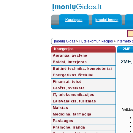
Katalogas
Įtraukti įmonę
Įmonių Gidas
>
IT, telekomunikacijos
>
Interneto 
Kategorijos
2ME
Apranga, avalynė
2ME,
Baldai, interjeras
Buitinė technika, kompiuteriai
Energetikos ištekliai
Finansai, teisė
Grožis, sveikata
IT, telekomunikacijos
Laisvalaikis, turizmas
Maistas
Veiklos
Medicina, farmacija
Paslaugos
Pramonė, įranga