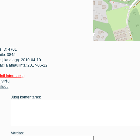
s ID: 4701
itė: 3845
ta į katalogą: 2010-04-10
acija atnaujinta: 2017-06-22
inti informaciją
 į viršų
tuoti
Jūsų komentaras:
Vardas: