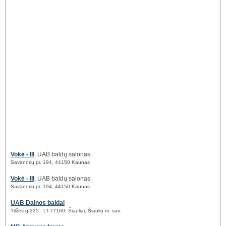
Vokė - III
, UAB baldų salonas
Savanorių pr. 194, 44150 Kaunas
Vokė - III
, UAB baldų salonas
Savanorių pr. 194, 44150 Kaunas
UAB Dainos baldai
Tilžės g.225 , LT-77160, Šiauliai, Šiaulių m. sav.