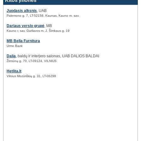
Kitos įmonės
Juodasis alksnis
, UAB
Palemono g. 7, LT-52158, Kaunas, Kauno m. sav.
Dariaus verslo grupė
, MB
Kauno r. sav. Garliavos m. J. Šimkaus g. 19
MB Bella Furnitura
Urmo Bazė
Dalia
, baldų ir interjero salonas, UAB DALIOS BALDAI
Žirmūnų g. 70, LT-09124, VILNIUS
Hetlita.lt
Vilnius Mozūriškių g. 31, LT-06298