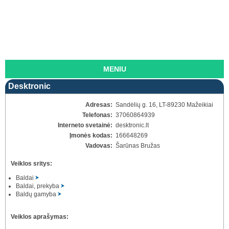
MENIU
Desktronic
Adresas:
Sandėlių g. 16, LT-89230 Mažeikiai
Telefonas:
37060864939
Interneto svetainė:
desktronic.lt
Įmonės kodas:
166648269
Vadovas:
Šarūnas Bružas
Veiklos sritys:
Baldai
Baldai, prekyba
Baldų gamyba
Veiklos aprašymas: