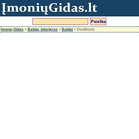
Įmonių Gidas
>
Baldai, interjeras
>
Baldai
> Desktronic