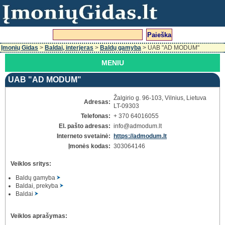
Įmonių Gidas
>
Baldai, interjeras
>
Baldų gamyba
> UAB "AD MODUM"
MENIU
UAB "AD MODUM"
Žalgirio g. 96-103, Vilnius, Lietuva
Adresas:
LT-09303
Telefonas:
+ 370 64016055
El. pašto adresas:
info
@admodum.lt
Interneto svetainė:
https://admodum.lt
Įmonės kodas:
303064146
Veiklos sritys:
Baldų gamyba
Baldai, prekyba
Baldai
Veiklos aprašymas: