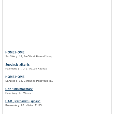
HOME HOME
Sanžilės g. 14, Berčiūnai, Panevėžio raj.
Juodasis alksnis
Palemono g. 7D, LT-52158 Kaunas
HOME HOME
Sanžilės g. 14, Berčiūnai, Panevėžio raj.
Uab "Minimalistas"
Polocko g. 17, Vilnius
UAB „Pardavimų gidas“
Pramonės g. 97, Vilnius, 11115