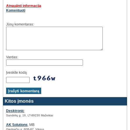
Atnaujinti informaciją
Komentuoti
Jūsų komentaras:
Vardas:
Įveskite kodą
Kitos įmonės
Desktronic
Sandėlių g. 16, LT-89230 Mažeikiai
AK Solutions
, MB
Giedraičių g. 60B-87, Vilnius