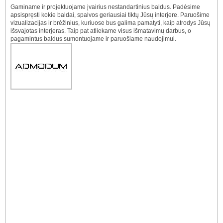
Gaminame ir projektuojame įvairius nestandartinius baldus. Padėsime
apsispręsti kokie baldai, spalvos geriausiai tiktų Jūsų interjere. Paruošime
vizualizacijas ir brėžinius, kuriuose bus galima pamatyti, kaip atrodys Jūsų
išsvajotas interjeras. Taip pat atliekame visus išmatavimų darbus, o
pagamintus baldus sumontuojame ir paruošiame naudojimui.