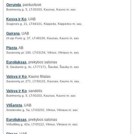
Gerunda
, parduotuvė
Butrimonių g. 5, LT-30203, Kaunas, Kauno m. sav.
Kesva ir Ko
, UAB
Svajonės g. 21, LT-94101, Klaipėda, Klaipėdos m. sav.
Gairana
, UAB
IX-ojo Forto g. 37, LT-48100, Kaunas, Kauno m. sav.
Plasta
, AB
Savanorių pr. 180, LT-03154, Vilnius, Vilniaus m. sav.
Euroliuksas
, prekybos salonas
S. Daukanto g. 4c, LT-77171, Šiauliai, Šiaulių m. sav.
Valsva ir Ko
, Kauno filialas
Savanorių pr. 271, LT-50131, Kaunas, Kauno m. sav.
Valsva ir Ko
, sandėlis
Butrimonių g. 5, LT-50203, Kaunas, Kauno m. sav.
Vilšansta
, UAB
Smolensko g. 5a, LT-03202, Vilnius, Vilniaus m. sav.
Euroliuksas
, prekybos salonas
Viršuliškių g. 42a, LT-05112, Vilnius, Vilniaus m. sav.