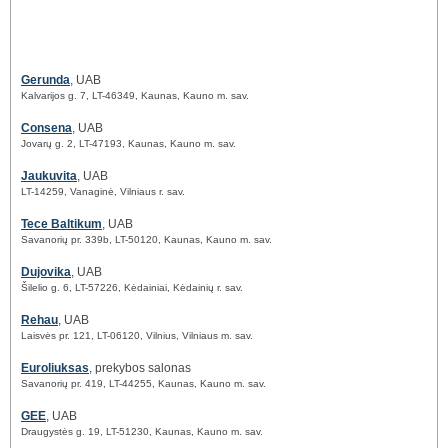
Gerunda
, UAB
Kalvarijos g. 7, LT-46349, Kaunas, Kauno m. sav.
Consena
, UAB
Jovarų g. 2, LT-47193, Kaunas, Kauno m. sav.
Jaukuvita
, UAB
LT-14259, Vanaginė, Vilniaus r. sav.
Tece Baltikum
, UAB
Savanorių pr. 339b, LT-50120, Kaunas, Kauno m. sav.
Dujovika
, UAB
Šilelio g. 6, LT-57226, Kėdainiai, Kėdainių r. sav.
Rehau
, UAB
Laisvės pr. 121, LT-06120, Vilnius, Vilniaus m. sav.
Euroliuksas
, prekybos salonas
Savanorių pr. 419, LT-44255, Kaunas, Kauno m. sav.
GEE
, UAB
Draugystės g. 19, LT-51230, Kaunas, Kauno m. sav.