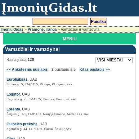
Įmonių Gidas
>
Pramonė, įranga
> Vamzdžiai ir vamzdynai
MENIU
Vamzdžiai ir vamzdynai
Rasta įrašų:
128
<< Ankstesnis puslapis
2
puslapis iš
5
Kitas puslapis >>
Euroliuksas
, UAB
Stoties g. 5, LT-90115, Plungė, Plungės r. sav.
Logstor
, UAB
Raguvos g. 7, LT-44275, Kaunas, Kauno m. sav.
Lorenta
, UAB
Žalgirio g. 1-1, LT-85131, Naujoji Akmenė, Akmenės r. sav.
Gulbelės prekyba
, UAB
Kęstučio g. 44, LT-71136, Šakiai, Šakių r. sav.