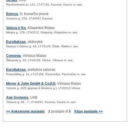
Girsas
, UAB
Raudondvario pl. 141, LT-47192, Kaunas, Kauno m. sav.
Rotyva
, G. Kumečio įmonė
Jonavos g. 254, LT-44001 Kaunas
Valsva ir Ko
, Klaipėdos filialas
Minijos g. 129, LT-93212, Klaipėda, Klaipėdos m. sav.
Euroliuksas
, atstovybė
Dariaus ir Girėno g. 44, LT-75128, Šilalė, Šilalės r. sav.
Consena
, Vilniaus filialas
Šiltnamių g. 30, LT-04130, Vilnius, Vilniaus m. sav.
Euroliuksas
, prekybos salonas
Kniaudiškių g. 2a, LT-37106, Panevėžys, Panevėžio m. sav.
Meyer & John GmbH & Co.KG
, Vilniaus filialas
Vytenio g. 9/25 (įėjimas iš Muitinės g.), LT-03113 Vilnius
Age Systems
, UAB
Vilniaus g. 66 - 7, LT-44291, Kaunas, Kauno m. sav.
<< Ankstesnis puslapis
2
puslapis iš
5
Kitas puslapis >>